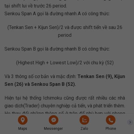
tại shift lui về trước 26 period.
Senkou Span A gọi là đường nhanh A có công thức:
(Tenkan Sen + Kijun Sen)/2 và được shift tiến về sau 26
period
Senkou Span B gọi là đường nhanh B có công thức:
(Highest High + Lowest Low)/2 với chu kỳ (52)
Và 3 thông số cơ bản và mặc định:
Tenkan Sen (9), Kijun
Sen (26) và Senkou Span B (52).
Hiện tại hệ thống Ichimoku cũng được rất nhiều các nhà
giao dịch(Trader) chuyên nghiệp cả tiến, và phát triển thêm.
Họ thay đổi những thông số ở trên để phù hợp với phong
cách giao dịch của họ. Vì vậy, bạn cũng không cần thiết
đặt nặng quá với những con số này, bạn hoàn toàn có thể
Maps
Messenger
Zalo
Phone