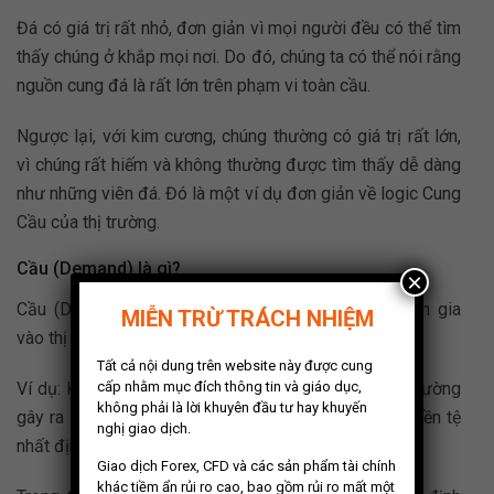
Đá có giá trị rất nhỏ, đơn giản vì mọi người đều có thể tìm
thấy chúng ở khắp mọi nơi. Do đó, chúng ta có thể nói rằng
nguồn cung đá là rất lớn trên phạm vi toàn cầu.
Ngược lại, với kim cương, chúng thường có giá trị rất lớn,
vì chúng rất hiếm và không thường được tìm thấy dễ dàng
như những viên đá. Đó là một ví dụ đơn giản về logic Cung
Cầu của thị trường.
Cầu (Demand) là gì?
×
Cầu (Demand) thể hiện mức độ mà một người tham gia
MIỄN TRỪ TRÁCH NHIỆM
vào thị trường muốn có một tài sản nhất định.
Tất cả nội dung trên website này được cung
cấp nhằm mục đích thông tin và giáo dục,
Ví dụ: Khi nói đến giao dịch tiền tệ, Cầu (Demand) thường
không phải là lời khuyên đầu tư hay khuyến
gây ra tác động ngược lại đến giá trị của một loại tiền tệ
nghị giao dịch.
nhất định so với Cung (Supply) đã đề cập ở trên.
Giao dịch Forex, CFD và các sản phẩm tài chính
khác tiềm ẩn rủi ro cao, bao gồm rủi ro mất một