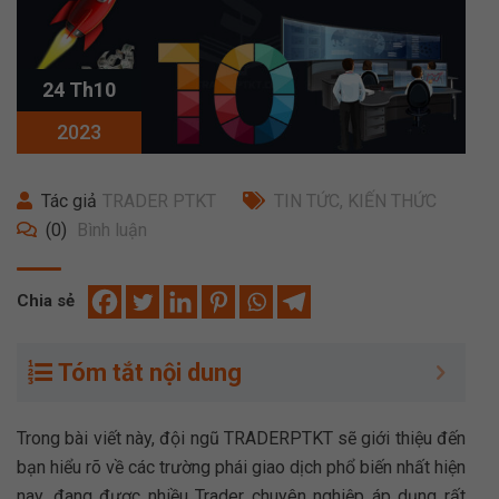
24 Th10
2023
Tác giả
TRADER PTKT
TIN TỨC
,
KIẾN THỨC
(0)
Bình luận
Chia sẻ
Tóm tắt nội dung
Trong bài viết này, đội ngũ TRADERPTKT sẽ giới thiệu đến
bạn hiểu rõ về các trường phái giao dịch phổ biến nhất hiện
nay, đang được nhiều Trader chuyên nghiệp áp dụng rất