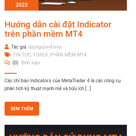
2023
Hướng dẫn cài đặt Indicator
trên phần mềm MT4
Tác giả
ducnguyenforex
TIN TỨC
,
FOREX
,
PHẦN MỀM MT4
(0)
Bình luận
Các chỉ báo Indicators của MetaTrader 4 là các công cụ
phân tích kỹ thuật mạnh mẽ và hữu ích […]
XEM THÊM