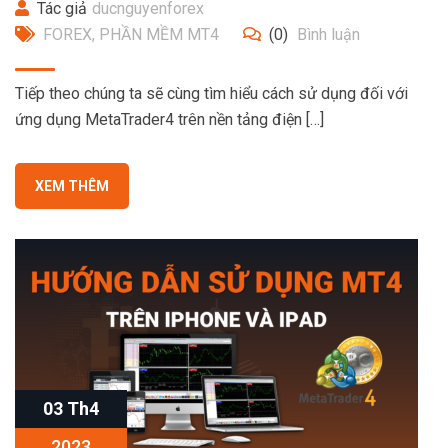
Tác giả
ducnguyenforex
FOREX
,
PHẦN MỀM MT4
(0)
Bình luận
Tiếp theo chúng ta sẽ cùng tìm hiểu cách sử dụng đối với
ứng dụng MetaTrader4 trên nền tảng điện […]
XEM THÊM
03 Th4
2023