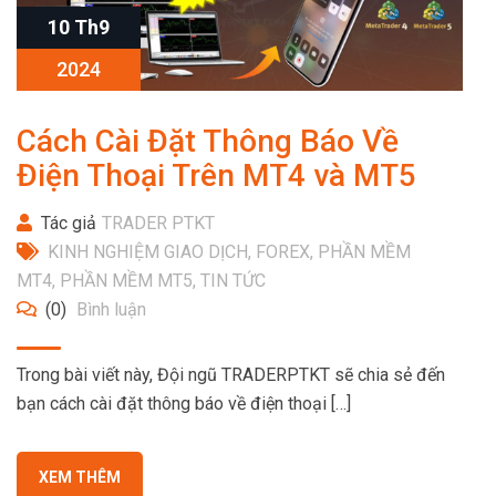
10 Th9
2024
Cách Cài Đặt Thông Báo Về
Điện Thoại Trên MT4 và MT5
Tác giả
TRADER PTKT
KINH NGHIỆM GIAO DỊCH
,
FOREX
,
PHẦN MỀM
MT4
,
PHẦN MỀM MT5
,
TIN TỨC
(0)
Bình luận
Trong bài viết này, Đội ngũ TRADERPTKT sẽ chia sẻ đến
bạn cách cài đặt thông báo về điện thoại […]
XEM THÊM