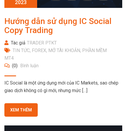
2023
Hướng dẫn sử dụng IC Social
Copy Trading
Tác giả
TRADER PTKT
TIN TỨC
,
FOREX
,
MỞ TÀI KHOẢN
,
PHẦN MỀM
MT4
(0)
Bình luận
IC Social là một ứng dụng mới của IC Markets, sao chép
giao dịch không có gì mới, nhưng mức […]
XEM THÊM