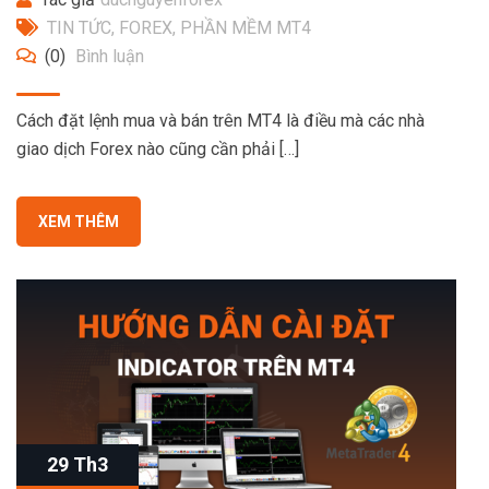
TIN TỨC
,
FOREX
,
PHẦN MỀM MT4
(0)
Bình luận
Cách đặt lệnh mua và bán trên MT4 là điều mà các nhà
giao dịch Forex nào cũng cần phải […]
XEM THÊM
29 Th3