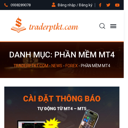
0938289078
Đăng nhập / Đăng ký
DANH MỤC:
PHẦN MỀM MT4
TRADERPTKT.COM
-
NEWS
-
FOREX
-
PHẦN MỀM MT4