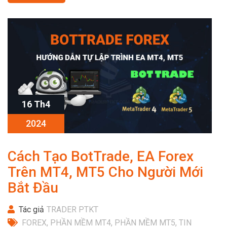
16 Th4
2024
Cách Tạo BotTrade, EA Forex
Trên MT4, MT5 Cho Người Mới
Bắt Đầu
Tác giả
TRADER PTKT
FOREX
,
PHẦN MỀM MT4
,
PHẦN MỀM MT5
,
TIN