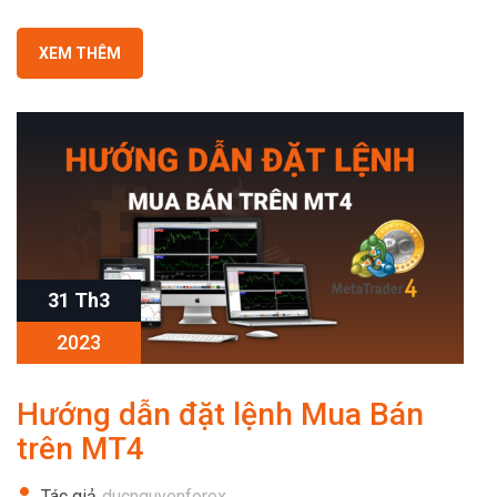
XEM THÊM
31 Th3
2023
Hướng dẫn đặt lệnh Mua Bán
trên MT4
Tác giả
ducnguyenforex