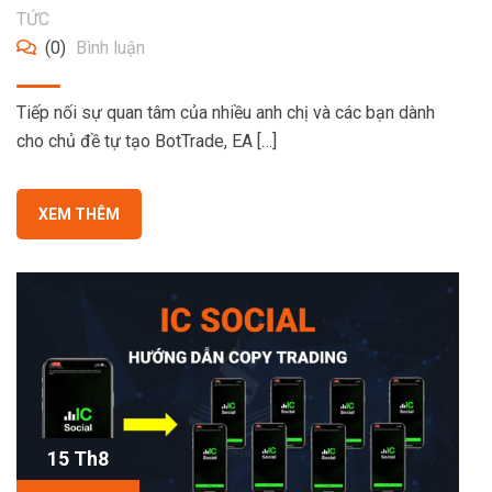
TỨC
(0)
Bình luận
Tiếp nối sự quan tâm của nhiều anh chị và các bạn dành
cho chủ đề tự tạo BotTrade, EA […]
XEM THÊM
15 Th8