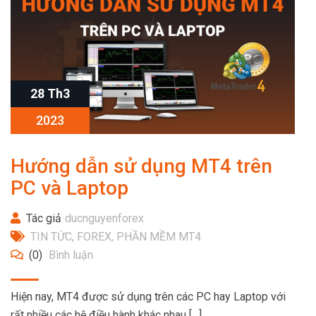
28 Th3
2023
Hướng dẫn sử dụng MT4 trên
PC và Laptop
Tác giả
ducnguyenforex
TIN TỨC
,
FOREX
,
PHẦN MỀM MT4
(0)
Bình luận
Hiện nay, MT4 được sử dụng trên các PC hay Laptop với
rất nhiều các hệ điều hành khác nhau […]