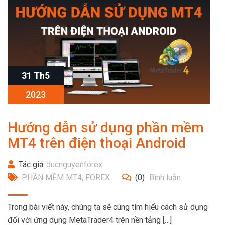
31 Th5
2023
Hướng dẫn sử dụng phần mềm
MT4 trên điện thoại Android
Tác giả
ducnguyenforex
PHẦN MỀM MT4
,
FOREX
(0)
Bình luận
Trong bài viết này, chúng ta sẽ cùng tìm hiểu cách sử dụng
đối với ứng dụng MetaTrader4 trên nền tảng […]