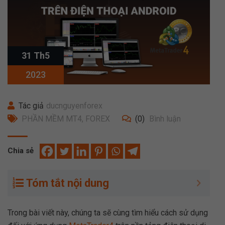
31 Th5
2023
Tác giả
ducnguyenforex
PHẦN MỀM MT4
,
FOREX
(0)
Bình luận
Chia sẻ
Tóm tắt nội dung
Trong bài viết này, chúng ta sẽ cùng tìm hiểu cách sử dụng