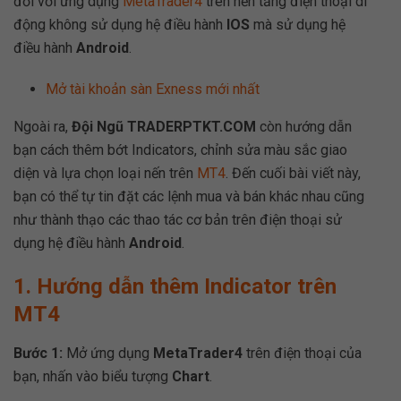
đối với ứng dụng
MetaTrader4
trên nền tảng điện thoại di
động không sử dụng hệ điều hành
IOS
mà sử dụng hệ
điều hành
Android
.
Mở tài khoản sàn Exness mới nhất
Ngoài ra,
Đội Ngũ TRADERPTKT.COM
còn hướng dẫn
bạn cách thêm bớt Indicators, chỉnh sửa màu sắc giao
diện và lựa chọn loại nến trên
MT4
. Đến cuối bài viết này,
bạn có thể tự tin đặt các lệnh mua và bán khác nhau cũng
như thành thạo các thao tác cơ bản trên điện thoại sử
dụng hệ điều hành
Android
.
1. Hướng dẫn thêm Indicator trên
MT4
Bước 1:
Mở ứng dụng
MetaTrader4
trên điện thoại của
bạn, nhấn vào biểu tượng
Chart
.