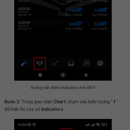
Hướng dẫn thêm Indicators trên MT4
Bước 2:
Trong giao diện
Chart
, chạm vào biểu tượng “
f
”
để hiển thị cửa sổ
Indicators
.