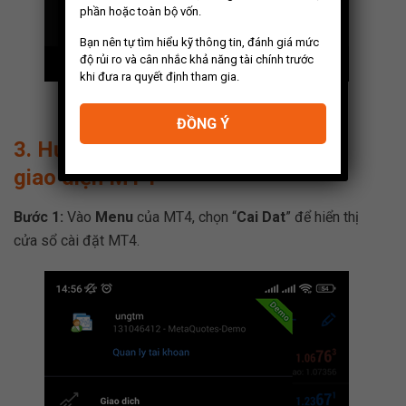
phần hoặc toàn bộ vốn.
Bạn nên tự tìm hiểu kỹ thông tin, đánh giá mức
độ rủi ro và cân nhắc khả năng tài chính trước
khi đưa ra quyết định tham gia.
Lựa chọn các chỉ báo mà bạn muốn xóa bỏ
ĐỒNG Ý
3. Hướng dẫn chỉnh sửa màu sắc
giao diện MT4
Bước 1:
Vào
Menu
của MT4, chọn “
Cai Dat
” để hiển thị
cửa sổ cài đặt MT4.