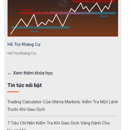
Hỗ Trợ Kháng Cự
Hỗ Trợ Kháng Cự...
Xem thêm khóa học
Tin tức nổi bật
Trading Calculator Của Ultima Markets: Kiểm Tra Một Lệnh
Trước Khi Giao Dịch
7 Tiêu Chí Nên Kiểm Tra Khi Giao Dịch Vàng Dành Cho