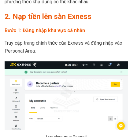
phương thức khả dụng có thể khác nhau.
2. Nạp tiền lên sàn Exness
Bước 1: Đăng nhập khu vực cá nhân
Truy cập trang chính thức của Exness và đăng nhập vào
Personal Area:
Lựa chọn mục Deposit