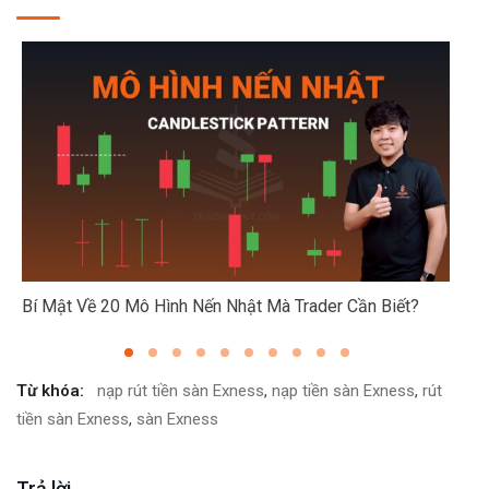
Bí Mật Về 20 Mô Hình Nến Nhật Mà Trader Cần Biết?
Đán
Từ khóa:
nạp rút tiền sàn Exness
,
nạp tiền sàn Exness
,
rút
tiền sàn Exness
,
sàn Exness
Trả lời