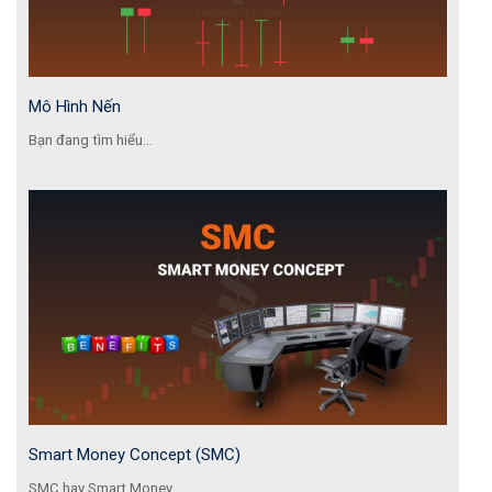
Mô Hình Nến
Bạn đang tìm hiểu...
Smart Money Concept (SMC)
SMC hay Smart Money...