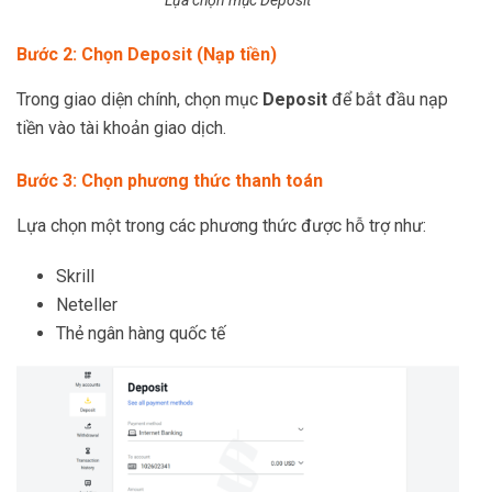
Bước 2: Chọn Deposit (Nạp tiền)
Trong giao diện chính, chọn mục
Deposit
để bắt đầu nạp
tiền vào tài khoản giao dịch.
Bước 3: Chọn phương thức thanh toán
Lựa chọn một trong các phương thức được hỗ trợ như:
Skrill
Neteller
Thẻ ngân hàng quốc tế