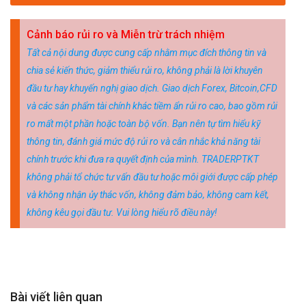
Cảnh báo rủi ro và Miễn trừ trách nhiệm
Tất cả nội dung được cung cấp nhằm mục đích thông tin và
chia sẻ kiến thức, giảm thiểu rủi ro, không phải là lời khuyên
đầu tư hay khuyến nghị giao dịch. Giao dịch Forex, Bitcoin,CFD
và các sản phẩm tài chính khác tiềm ẩn rủi ro cao, bao gồm rủi
ro mất một phần hoặc toàn bộ vốn. Bạn nên tự tìm hiểu kỹ
thông tin, đánh giá mức độ rủi ro và cân nhắc khả năng tài
chính trước khi đưa ra quyết định của mình. TRADERPTKT
không phải tổ chức tư vấn đầu tư hoặc môi giới được cấp phép
và không nhận ủy thác vốn, không đảm bảo, không cam kết,
không kêu gọi đầu tư. Vui lòng hiểu rõ điều này!
Bài viết liên quan