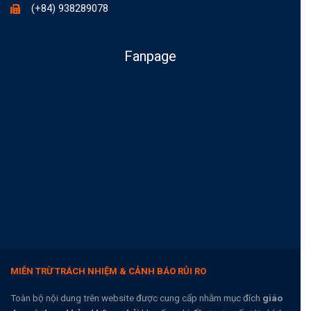
(+84) 938289078
Fanpage
MIỄN TRỪ TRÁCH NHIỆM & CẢNH BÁO RỦI RO
Toàn bộ nội dung trên website được cung cấp nhằm mục đích
giáo