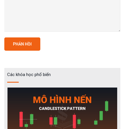
Các khóa học phổ biến