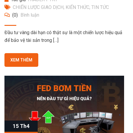
CHIẾN LƯỢC GIAO DỊCH
,
KIẾN THỨC
,
TIN TỨC
(0)
Bình luận
Đầu tư vàng dài hạn có thật sự là một chiến lược hiệu quả
để bảo vệ tài sản trong […]
XEM THÊM
15 Th4