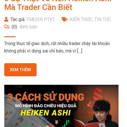
Mà Trader Cần Biết
Tác giả
TRADER PTKT
KIẾN THỨC
,
TIN TỨC
(0)
Bình luận
Trong thực tế giao dịch, rất nhiều trader cháy tài khoản
không phải vì dùng sai chỉ báo, mà vì […]
XEM THÊM