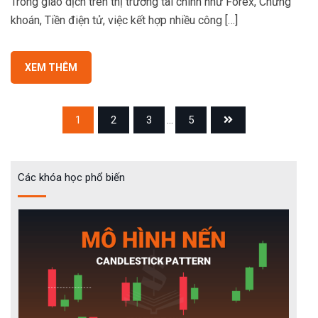
Trong giao dịch trên thị trường tài chính như Forex, Chứng
khoán, Tiền điện tử, việc kết hợp nhiều công […]
XEM THÊM
1
2
3
...
5
Các khóa học phổ biến