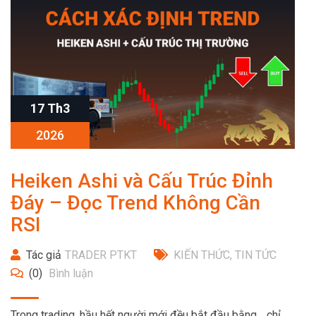
17 Th3
2026
Heiken Ashi và Cấu Trúc Đỉnh
Đáy – Đọc Trend Không Cần
RSI
Tác giả
TRADER PTKT
KIẾN THỨC
,
TIN TỨC
(0)
Bình luận
Trong trading, hầu hết người mới đều bắt đầu bằng… chỉ