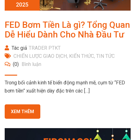
2025
FED Bơm Tiền Là gì? Tổng Quan
Dễ Hiểu Dành Cho Nhà Đầu Tư
Tác giả
TRADER PTKT
CHIẾN LƯỢC GIAO DỊCH
,
KIẾN THỨC
,
TIN TỨC
(0)
Bình luận
Trong bối cảnh kinh tế biến động mạnh mẽ, cụm từ “FED
bơm tiền” xuất hiện dày đặc trên các […]
XEM THÊM