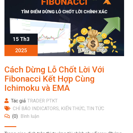
15 Th3
2025
Cách Dừng Lỗ Chốt Lời Với
Fibonacci Kết Hợp Cùng
Ichimoku và EMA
Tác giả
TRADER PTKT
CHỈ BÁO INDICATORS
,
KIẾN THỨC
,
TIN TỨC
(0)
Bình luận