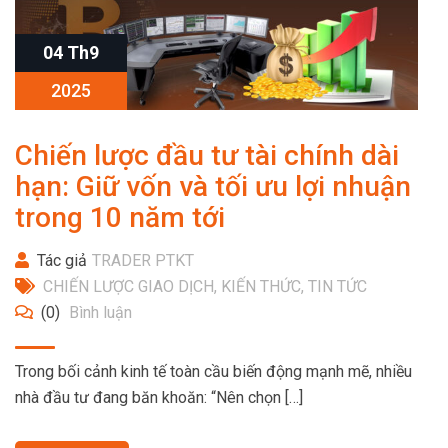
04 Th9
2025
Chiến lược đầu tư tài chính dài
hạn: Giữ vốn và tối ưu lợi nhuận
trong 10 năm tới
Tác giả
TRADER PTKT
CHIẾN LƯỢC GIAO DỊCH
,
KIẾN THỨC
,
TIN TỨC
(0)
Bình luận
Trong bối cảnh kinh tế toàn cầu biến động mạnh mẽ, nhiều
nhà đầu tư đang băn khoăn: “Nên chọn […]