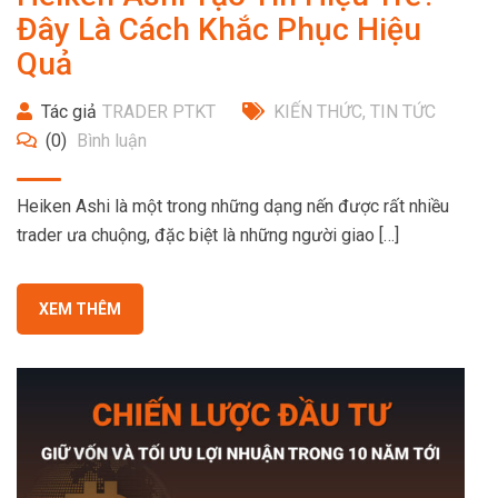
Đây Là Cách Khắc Phục Hiệu
Quả
Tác giả
TRADER PTKT
KIẾN THỨC
,
TIN TỨC
(0)
Bình luận
Heiken Ashi là một trong những dạng nến được rất nhiều
trader ưa chuộng, đặc biệt là những người giao […]
XEM THÊM