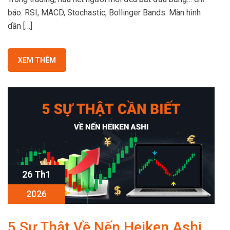
báo. RSI, MACD, Stochastic, Bollinger Bands. Màn hình
dần […]
XEM THÊM
26 Th1
2026
5 Sự Thật Về Nến Heiken Ashi