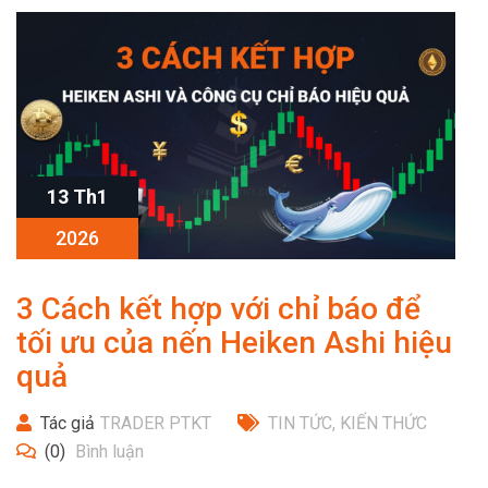
13 Th1
2026
3 Cách kết hợp với chỉ báo để
tối ưu của nến Heiken Ashi hiệu
quả
Tác giả
TRADER PTKT
TIN TỨC
,
KIẾN THỨC
(0)
Bình luận