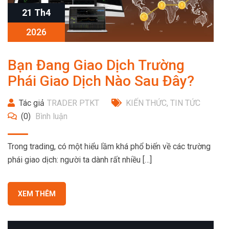
21 Th4
2026
Bạn Đang Giao Dịch Trường
Phái Giao Dịch Nào Sau Đây?
Tác giả
TRADER PTKT
KIẾN THỨC
,
TIN TỨC
(0)
Bình luận
Trong trading, có một hiểu lầm khá phổ biến về các trường
phái giao dịch: người ta dành rất nhiều […]
XEM THÊM