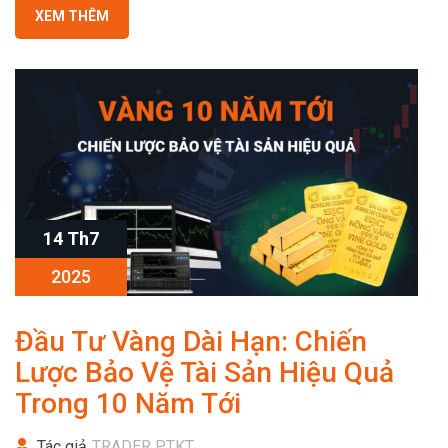
XEM THÊM
14 Th7
2025
Đầu Tư Vàng Dài Hạn: Chiến
Lược Bảo Vệ Tài Sản Hiệu Quả
Trong 10 Năm Tới
Tác giả
TRADER PTKT