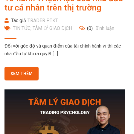
tư cá nhân trên thị trường
Tác giả
TRADER PTKT
TIN TỨC
,
TÂM LÝ GIAO DỊCH
(0)
Bình luận
Đối với góc độ và quan điểm của tài chính hành vi thì các
nhà đầu tư khi ra quyết […]
XEM THÊM