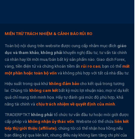
MIỄN TRỪ TRÁCH NHIỆM & CẢNH BÁO RỦI RO
Toàn bộ nội dung trên website được cung cấp nhằm mục đích
giáo
dục và tham khảo
,
không phải
khuyến nghị đầu tư, tư vấn tài chính
cá nhân hay lời mời mua/bán bất kỳ sản phẩm nào. Giao dịch Forex,
vàng, tiền điện tử và chứng khoán tiềm ẩn
rủi ro cao
; bạn có thể
mất
một phần hoặc toàn bộ vốn
và không phù hợp với tất cả nhà đầu tư.
Hiệu suất trong quá khứ
không đảm bảo
cho kết quả trong tương
lai. Chúng tôi
không cam kết
bất kỳ mức lợi nhuận nào; mọi ví dụ kết
quả chỉ mang tính minh họa. Hãy tự đánh giá mức độ phù hợp, khả
năng tài chính và
chịu trách nhiệm về quyết định của mình
.
TRADERPTKT
không phải
tổ chức tư vấn đầu tư hoặc môi giới được
cấp phép và
không nhận ủy thác vốn
. Website có thể chứa
liên kết
tiếp thị/giới thiệu (affiliate)
; chúng tôi có thể nhận hoa hồng nếu
bạn đăng ký qua liên kết, nhưng điều này không làm tăng chi phí của