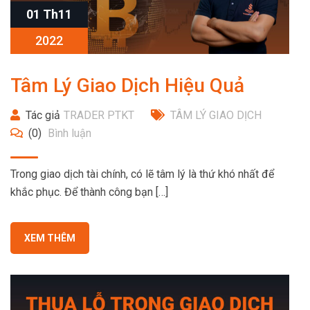
01 Th11
2022
Tâm Lý Giao Dịch Hiệu Quả
Tác giả
TRADER PTKT
TÂM LÝ GIAO DỊCH
(0)
Bình luận
Trong giao dịch tài chính, có lẽ tâm lý là thứ khó nhất để
khắc phục. Để thành công bạn […]
XEM THÊM