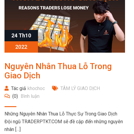
24 Th10
2022
Nguyên Nhân Thua Lỗ Trong
Giao Dịch
Tác giả
khochoc
TÂM LÝ GIAO DỊCH
(0)
Bình luận
Những Nguyên Nhân Thua Lỗ Thực Sự Trong Giao Dịch
Đội ngũ TRADERPTKT.COM sẽ đề cập đến những nguyên
nhân […]