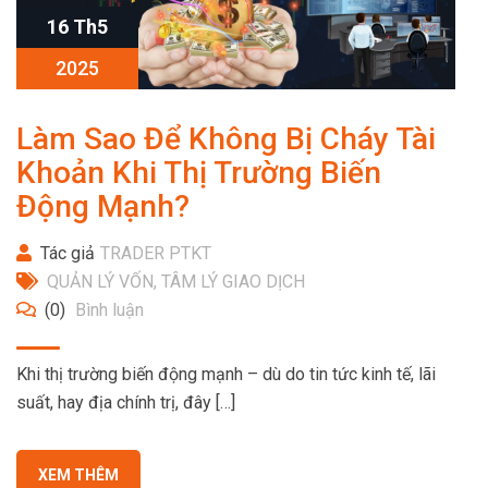
16 Th5
2025
Làm Sao Để Không Bị Cháy Tài
Khoản Khi Thị Trường Biến
Động Mạnh?
Tác giả
TRADER PTKT
QUẢN LÝ VỐN
,
TÂM LÝ GIAO DỊCH
(0)
Bình luận
Khi thị trường biến động mạnh – dù do tin tức kinh tế, lãi
suất, hay địa chính trị, đây […]
XEM THÊM