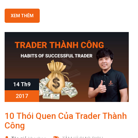
XEM THÊM
14 Th9
2017
10 Thói Quen Của Trader Thành
Công