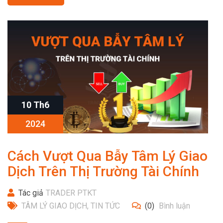
10 Th6
2024
Cách Vượt Qua Bẫy Tâm Lý Giao
Dịch Trên Thị Trường Tài Chính
Tác giả
TRADER PTKT
TÂM LÝ GIAO DỊCH
,
TIN TỨC
(0)
Bình luận