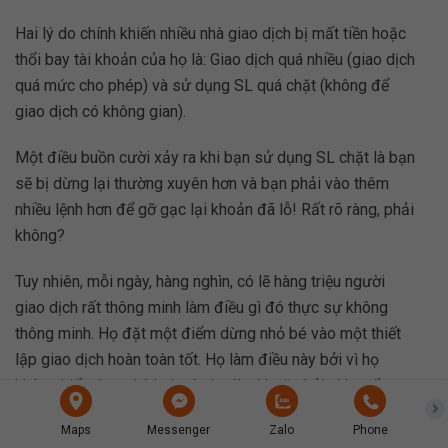
Hai lý do chính khiến nhiều nhà giao dịch bị mất tiền hoặc
thổi bay tài khoản của họ là: Giao dịch quá nhiều (giao dịch
quá mức cho phép) và sử dụng SL quá chặt (không để
giao dịch có không gian).
Một điều buồn cười xảy ra khi bạn sử dụng SL chặt là bạn
sẽ bị dừng lại thường xuyên hơn và bạn phải vào thêm
nhiều lệnh hơn để gỡ gạc lại khoản đã lỗ! Rất rõ ràng, phải
không?
Tuy nhiên, mỗi ngày, hàng nghìn, có lẽ hàng triệu người
giao dịch rất thông minh làm điều gì đó thực sự không
thông minh. Họ đặt một điểm dừng nhỏ bé vào một thiết
lập giao dịch hoàn toàn tốt. Họ làm điều này bởi vì họ
không hiểu được kích thước lot là gì hoặc bởi vì họ rất
tham lam. Kết quả đa phần thường thất bại.
Maps
Messenger
Zalo
Phone