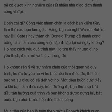
sẽ có được kinh nghiệm của rất nhiều nhà giao dịch thành
công vĩ đại….
Đoán cái gì? Công việc nhàm chán là cách bạn kiếm tiền,
làm thế nào bạn làm giàu! Vâng, bạn có nghĩ Warren Buffet
hay Bill Gates hay thậm chí Donald Trump đã thành công
bằng cách làm các công việc lặp đi lặp lại cả ngày không?
Họ học cách yêu quá trình này. Họ tìm thấy những gì họ
yêu thích, đam mê và thú vị trong đó.
Họ không rên rỉ về sự nhàm chán của thói quen và quy
trình, họ đã tự yêu họ vì họ biết nếu làm điều đó, thì tiền
bạc và sự giàu có sẽ đến với họ. Một điều buồn cười xảy
ra khi bạn làm điều này, trên đường đi, bạn thực sự bắt
đầu tận hưởng quá trình và bạn không được dừng lại, bắt
buộc bạn phải bước tiếp đến thành công.
Mục tiêu của bạn là tuân theo một kế hoạch khách quan