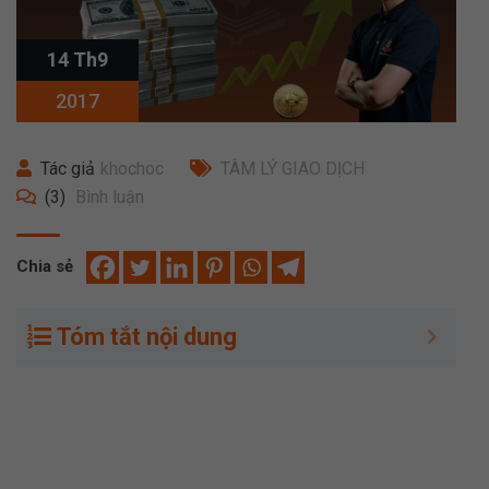
14 Th9
2017
Tác giả
khochoc
TÂM LÝ GIAO DỊCH
(3)
Bình luận
Chia sẻ
Tóm tắt nội dung