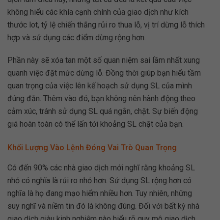
không hiểu các khía cạnh chính của giao dịch như kích
thước lot, tỷ lệ chiến thắng rủi ro thua lỗ, vị trí dừng lỗ thích
hợp và sử dụng các điểm dừng rộng hơn.
Phần này sẽ xóa tan một số quan niệm sai lầm nhất xung
quanh việc đặt mức dừng lỗ. Đồng thời giúp bạn hiểu tầm
quan trọng của việc lên kế hoạch sử dụng SL của mình
đúng đắn. Thêm vào đó, bạn không nên hành động theo
cảm xúc, tránh sử dụng SL quá ngắn, chặt. Sự biến động
giá hoàn toàn có thể lấn tới khoảng SL chặt của bạn.
Khối Lượng Vào Lệnh Đóng Vai Trò Quan Trọng
Có đến 90% các nhà giao dịch mới nghĩ rằng khoảng SL
nhỏ có nghĩa là rủi ro nhỏ hơn. Sử dụng SL rộng hơn có
nghĩa là họ đang mạo hiểm nhiều hơn. Tuy nhiên, những
suy nghĩ và niềm tin đó là không đúng. Đối với bất kỳ nhà
giao dịch giàu kinh nghiệm nào hiểu rõ quy mô giao dịch,