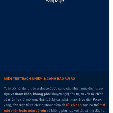
Fanpage
MIỄN TRỪ TRÁCH NHIỆM & CẢNH BÁO RỦI RO
Toàn bộ nội dung trên website được cung cấp nhằm mục đích
giáo
dục và tham khảo
,
không phải
khuyến nghị đầu tư, tư vấn tài chính
cá nhân hay lời mời mua/bán bất kỳ sản phẩm nào. Giao dịch Forex,
vàng, tiền điện tử và chứng khoán tiềm ẩn
rủi ro cao
; bạn có thể
mất
một phần hoặc toàn bộ vốn
và không phù hợp với tất cả nhà đầu tư.