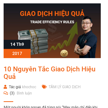
14 Th9
2017
10 Nguyên Tắc Giao Dịch Hiệu
Quả
Tác giả
khochoc
TÂM LÝ GIAO DỊCH
(3)
Bình luận
Một người khôn ngoan đã từng nói “May mắn chỉ đến khi