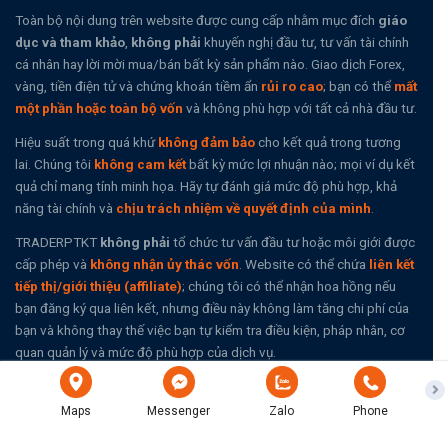
Toàn bộ nội dung trên website được cung cấp nhằm mục đích
giáo
dục và tham khảo
,
không phải
khuyến nghị đầu tư, tư vấn tài chính
cá nhân hay lời mời mua/bán bất kỳ sản phẩm nào. Giao dịch Forex,
vàng, tiền điện tử và chứng khoán tiềm ẩn
rủi ro cao
; bạn có thể
mất
một phần hoặc toàn bộ vốn
và không phù hợp với tất cả nhà đầu tư.
Hiệu suất trong quá khứ
không đảm bảo
cho kết quả trong tương
lai. Chúng tôi
không cam kết
bất kỳ mức lợi nhuận nào; mọi ví dụ kết
quả chỉ mang tính minh họa. Hãy tự đánh giá mức độ phù hợp, khả
năng tài chính và
chịu trách nhiệm về quyết định của mình
.
TRADERPTKT
không phải
tổ chức tư vấn đầu tư hoặc môi giới được
cấp phép và
không nhận ủy thác vốn
. Website có thể chứa
liên kết
tiếp thị/giới thiệu (affiliate)
; chúng tôi có thể nhận hoa hồng nếu
bạn đăng ký qua liên kết, nhưng điều này không làm tăng chi phí của
bạn và không thay thế việc bạn tự kiểm tra điều kiện, pháp nhân, cơ
quan quản lý và mức độ phù hợp của dịch vụ.
Miễn trừ trách nhiệm
·
Điều khoản sử dụng
·
Chính sách quyền riêng
Maps
Messenger
Zalo
Phone
tư