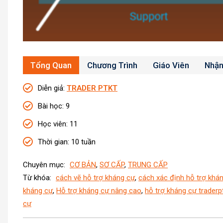
Tổng Quan
Chương Trình
Giáo Viên
Nhận
Diễn giả
:
TRADER PTKT
Bài học
: 9
Học viên
: 11
Thời gian
: 10 tuần
Chuyên mục:
CƠ BẢN
,
SƠ CẤP
,
TRUNG CẤP
Từ khóa:
cách vẽ hỗ trợ kháng cự
,
cách xác định hỗ trợ khá
kháng cự
,
Hỗ trợ kháng cự nâng cao
,
hỗ trợ kháng cự traderp
cự