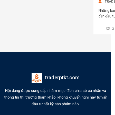
TRADE
Những bạn 
cần đầu tư
Forex từ 
rủi ro thu
3
đây…
traderptkt.com
Nội dung được cung cấp nhằm mục đích chia sẻ cá nhân và
thông tin thị trường tham khảo, không khuyến nghị hay tư vấn
đầu tư bất kỳ sản phẩm nào.