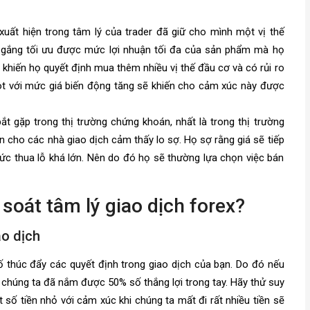
ất hiện trong tâm lý của trader đã giữ cho mình một vị thế
cố gắng tối ưu được mức lợi nhuận tối đa của sản phẩm mà họ
khiến họ quyết định mua thêm nhiều vị thế đầu cơ và có rủi ro
ot với mức giá biến động tăng sẽ khiến cho cảm xúc này được
ắt gặp trong thị trường chứng khoán, nhất là trong thị trường
ến cho các nhà giao dịch cảm thấy lo sợ. Họ sợ rằng giá sẽ tiếp
ức thua lỗ khá lớn. Nên do đó họ sẽ thường lựa chọn việc bán
 soát tâm lý giao dịch forex?
ao dịch
ố thúc đẩy các quyết định trong giao dịch của bạn. Do đó nếu
 chúng ta đã nắm được 50% số thắng lợi trong tay. Hãy thử suy
số tiền nhỏ với cảm xúc khi chúng ta mất đi rất nhiều tiền sẽ