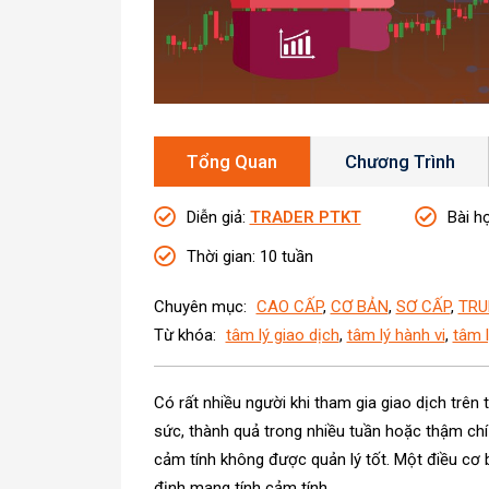
Tổng Quan
Chương Trình
Diễn giả
:
TRADER PTKT
Bài h
Thời gian
: 10 tuần
Chuyên mục:
CAO CẤP
,
CƠ BẢN
,
SƠ CẤP
,
TRU
Từ khóa:
tâm lý giao dịch
,
tâm lý hành vi
,
tâm l
Có rất nhiều người khi tham gia giao dịch trên 
sức, thành quả trong nhiều tuần hoặc thậm chí
cảm tính không được quản lý tốt. Một điều cơ b
định mang tính cảm tính.