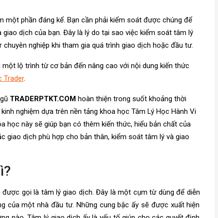
iếm một phần đáng kể. Bạn cần phải kiểm soát được chúng để
iao dịch của bạn. Đây là lý do tại sao việc kiểm soát tâm lý
er chuyên nghiệp khi tham gia quá trình giao dịch hoặc đầu tư.
một lộ trình từ cơ bản đến nâng cao với nội dung kiến thức
 Trader
.
ngũ
TRADERPTKT.COM
hoàn thiện trong suốt khoảng thời
kết kinh nghiệm dựa trên nền tảng khoa học Tâm Lý Học Hành Vi
 học này sẽ giúp bạn có thêm kiến thức, hiểu bản chất của
ắc giao dịch phù hợp cho bản thân, kiểm soát tâm lý và giao
ì?
 được gọi là tâm lý giao dịch. Đây là một cụm từ dùng để diễn
ộng của một nhà đầu tư. Những cung bậc ấy sẽ được xuất hiện
ờng nào. Tâm lý giao dịch ấy là yếu tố giúp cho các quyết định