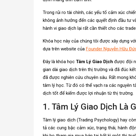
Trong rủi ro tài chính, các yếu tố cảm xúc ch
không ảnh hưởng đến các quyết định đầu tư và g
hành vi giao dịch lại rất cần thiết cho các trad
Khóa học này của chúng tôi được xây dựng với 
dựa trên website của
Founder Nguyễn Hữu Đức
Đây là khóa học
Tâm Lý Giao Dịch
được đội 
gian dài giao dịch trên thị trường và đã đúc 
đã được nghiên cứu chuyên sâu. Rất mong khóa
tâm lý học. Từ đó có thể vạch ra các nguyên t
dịch tốt để kiếm được lợi nhuận từ thị trường.
1. Tâm Lý Giao Dịch Là G
Tâm lý giao dịch (Trading Psychology) hay còn
tả các cung bậc cảm xúc, trạng thái, hành đ
khi họ tham gia mua bán tại bất kì một thị trư