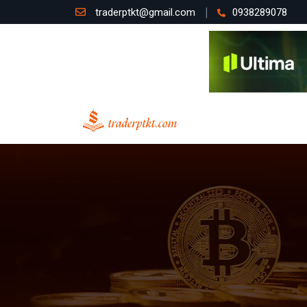
traderptkt@gmail.com
0938289078