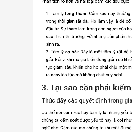
Phân tích rõ hơn về hai loại cảm xúc tiêu cực:
Tâm lý
lòng tham:
Cảm xúc này thường xu
trong thời gian rất dài. Họ làm vậy là để 
đầu tư. Sự tham lam trong con người của họ 
cao. Trên thị trường, với những sản phẩm h
sinh ra.
Tâm lý
sợ hãi:
Đây là một tâm lý rất dễ b
gấu. Bởi vì khi mà giá biến động giảm sẽ khi
tục giảm sâu, khiến cho họ phải chịu một m
ra ngay lập tức mà không chút suy nghĩ.
3. Tại sao cần phải kiểm
Thúc đẩy các quyết định trong gi
Có thể nói cảm xúc hay tâm lý là những yếu t
chúng ta kiểm soát được yếu tố này là coi như
nghĩ nhé: Cảm xúc mà chúng ta khi mất đi một 