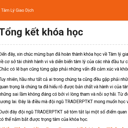
Tâm Lý Giao Dịch
Tổng kết khóa học
TRANG CHỦ
KIẾN THỨC
TRADING
CRYPT
Đến đây, xin chúc mừng bạn đã hoàn thành khóa học về Tâm lý gia
về cơ sở tài chính hành vi và diễn biến tâm lý của các nhà đầu tư c
Chắc có lẽ bạn cũng từng gặp phải những vấn đề cảm xúc và khôn
Tuy nhiên, hầu như tất cả ai trong chúng ta cũng đều gặp phải nhữ
quan trọng là chúng ta đã hiểu rõ được bản chất và hành vi của tâ
TÂM LÝ GIAO DỊCH
những sai lầm không đáng có bởi vì lòng tham và nỗi sợ hãi. Từ đó
tương lai. Đây là điều mà đội ngũ TRADERPTKT mong muốn học v
TRADERPTKT.COM
-
KHÓA HỌC TRADERPTKT
-
Tâm Lý Giao Dịch
Dưới đây đội ngũ TRADERPTKT sẽ tóm tắt lại một số điểm quan tr
có thể nắm bắt được trọng tâm của khóa học.