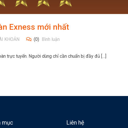
àn Exness mới nhất
ÀI KHOẢN
(0)
Bình luận
àn trực tuyến. Người dùng chỉ cần chuẩn bị đầy đủ […]
n mục
Liên hệ