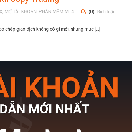
X
,
MỞ TÀI KHOẢN
,
PHẦN MỀM MT4
(0)
Bình luận
ao chép giao dịch không có gì mới, nhưng mức […]