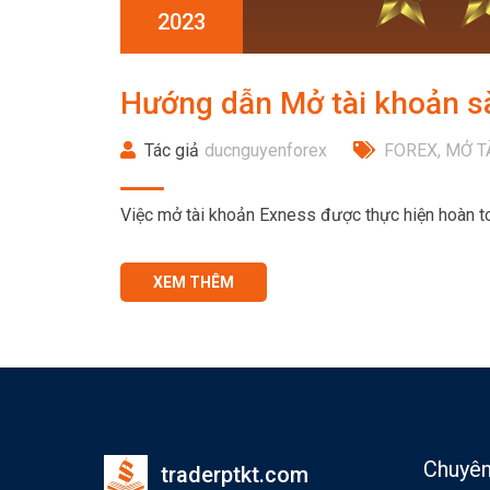
2023
Hướng dẫn Mở tài khoản s
Tác giả
ducnguyenforex
FOREX
,
MỞ T
Việc mở tài khoản Exness được thực hiện hoàn to
XEM THÊM
Chuyê
traderptkt.com