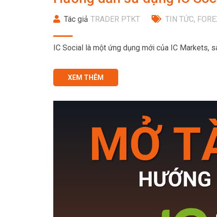
Tác giả
TRADER PTKT
TIN TỨC
,
FORE
IC Social là một ứng dụng mới của IC Markets, s
XEM THÊM