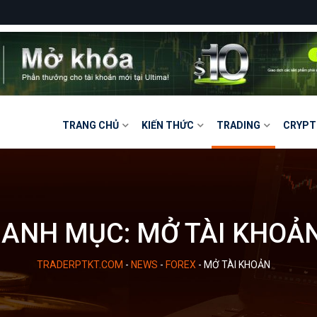
TRANG CHỦ
KIẾN THỨC
TRADING
CRYPT
DANH MỤC:
MỞ TÀI KHOẢ
TRADERPTKT.COM
-
NEWS
-
FOREX
-
MỞ TÀI KHOẢN