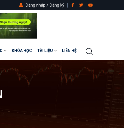
Đăng nhập / Đăng ký
O
KHÓA HỌC
TÀI LIỆU
LIÊN HỆ
N