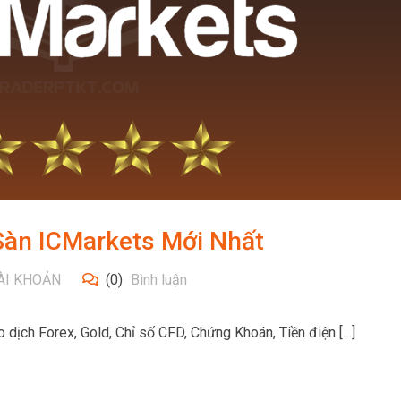
àn ICMarkets Mới Nhất
ÀI KHOẢN
(0)
Bình luận
 dịch Forex, Gold, Chỉ số CFD, Chứng Khoán, Tiền điện […]