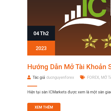
04 Th2
2023
Hướng Dẫn Mở Tài Khoản S
Tác giả
ducnguyenforex
FOREX
,
MỞ T
Hiện tại sàn ICMarkets được xem là một sàn giao
XEM THÊM