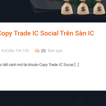
py Trade IC Social Trên Sàn IC
I KHOẢN
,
TIN TỨC
(0)
Bình luận
i tiết cách mở tài khoản Copy Trade IC Social […]