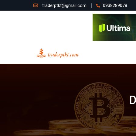
traderptkt@gmail.com
0938289078