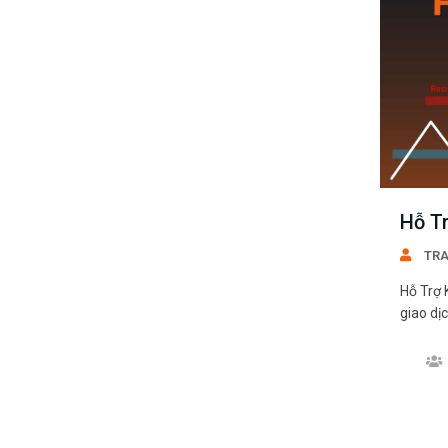
Hỗ T
TRA
Hỗ Trợ 
giao dị
TRADER
xác hơn
giúp c