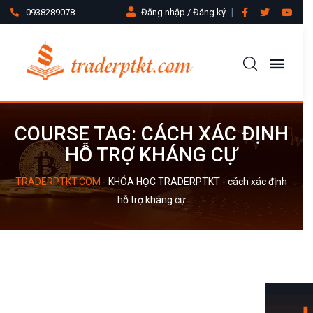
0938289078
Đăng nhập / Đăng ký
COURSE TAG: CÁCH XÁC ĐỊNH
HỖ TRỢ KHÁNG CỰ
TRADERPTKT.COM
-
KHÓA HỌC TRADERPTKT
-
cách xác định
hỗ trợ kháng cự