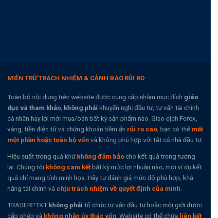
MIỄN TRỪ TRÁCH NHIỆM & CẢNH BÁO RỦI RO
Toàn bộ nội dung trên website được cung cấp nhằm mục đích
giáo
dục và tham khảo
,
không phải
khuyến nghị đầu tư, tư vấn tài chính
cá nhân hay lời mời mua/bán bất kỳ sản phẩm nào. Giao dịch Forex,
vàng, tiền điện tử và chứng khoán tiềm ẩn
rủi ro cao
; bạn có thể
mất
một phần hoặc toàn bộ vốn
và không phù hợp với tất cả nhà đầu tư.
Hiệu suất trong quá khứ
không đảm bảo
cho kết quả trong tương
lai. Chúng tôi
không cam kết
bất kỳ mức lợi nhuận nào; mọi ví dụ kết
quả chỉ mang tính minh họa. Hãy tự đánh giá mức độ phù hợp, khả
năng tài chính và
chịu trách nhiệm về quyết định của mình
.
TRADERPTKT
không phải
tổ chức tư vấn đầu tư hoặc môi giới được
cấp phép và
không nhận ủy thác vốn
. Website có thể chứa
liên kết