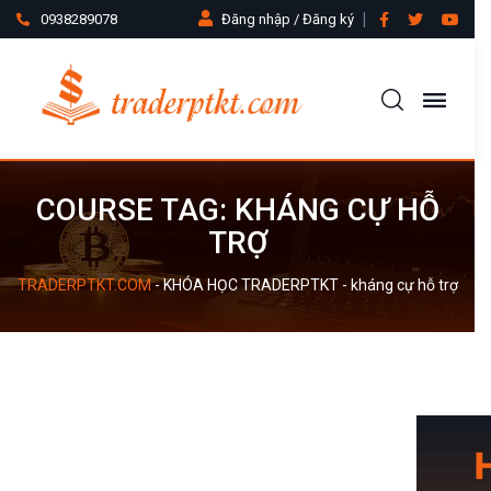
0938289078
Đăng nhập / Đăng ký
COURSE TAG: KHÁNG CỰ HỖ
TRỢ
TRADERPTKT.COM
-
KHÓA HỌC TRADERPTKT
-
kháng cự hỗ trợ