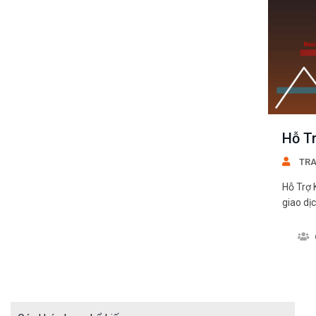
Hỗ T
TRA
Hỗ Trợ 
giao dị
TRADER
xác hơn
giúp c