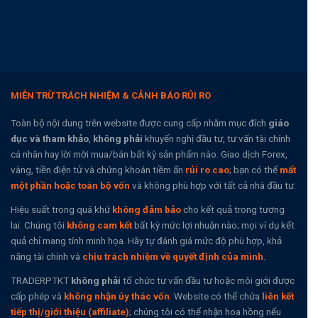
MIỄN TRỪ TRÁCH NHIỆM & CẢNH BÁO RỦI RO
Toàn bộ nội dung trên website được cung cấp nhằm mục đích
giáo
dục và tham khảo
,
không phải
khuyến nghị đầu tư, tư vấn tài chính
cá nhân hay lời mời mua/bán bất kỳ sản phẩm nào. Giao dịch Forex,
vàng, tiền điện tử và chứng khoán tiềm ẩn
rủi ro cao
; bạn có thể
mất
một phần hoặc toàn bộ vốn
và không phù hợp với tất cả nhà đầu tư.
Hiệu suất trong quá khứ
không đảm bảo
cho kết quả trong tương
lai. Chúng tôi
không cam kết
bất kỳ mức lợi nhuận nào; mọi ví dụ kết
quả chỉ mang tính minh họa. Hãy tự đánh giá mức độ phù hợp, khả
năng tài chính và
chịu trách nhiệm về quyết định của mình
.
TRADERPTKT
không phải
tổ chức tư vấn đầu tư hoặc môi giới được
cấp phép và
không nhận ủy thác vốn
. Website có thể chứa
liên kết
tiếp thị/giới thiệu (affiliate)
; chúng tôi có thể nhận hoa hồng nếu