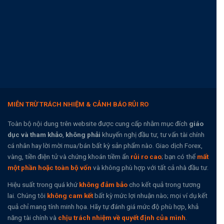
MIỄN TRỪ TRÁCH NHIỆM & CẢNH BÁO RỦI RO
Toàn bộ nội dung trên website được cung cấp nhằm mục đích
giáo
dục và tham khảo
,
không phải
khuyến nghị đầu tư, tư vấn tài chính
cá nhân hay lời mời mua/bán bất kỳ sản phẩm nào. Giao dịch Forex,
vàng, tiền điện tử và chứng khoán tiềm ẩn
rủi ro cao
; bạn có thể
mất
một phần hoặc toàn bộ vốn
và không phù hợp với tất cả nhà đầu tư.
Hiệu suất trong quá khứ
không đảm bảo
cho kết quả trong tương
lai. Chúng tôi
không cam kết
bất kỳ mức lợi nhuận nào; mọi ví dụ kết
quả chỉ mang tính minh họa. Hãy tự đánh giá mức độ phù hợp, khả
năng tài chính và
chịu trách nhiệm về quyết định của mình
.