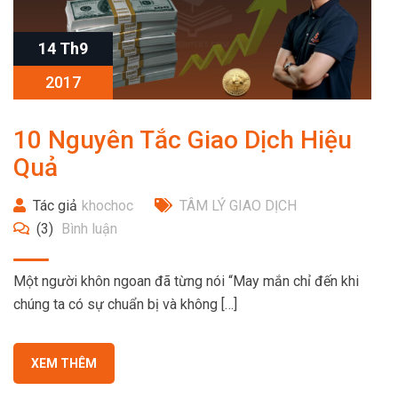
14 Th9
2017
10 Nguyên Tắc Giao Dịch Hiệu
Quả
Tác giả
khochoc
TÂM LÝ GIAO DỊCH
(3)
Bình luận
Một người khôn ngoan đã từng nói “May mắn chỉ đến khi
chúng ta có sự chuẩn bị và không […]
XEM THÊM