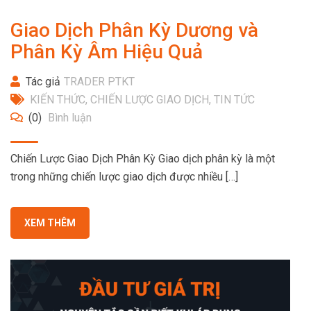
Giao Dịch Phân Kỳ Dương và
Phân Kỳ Âm Hiệu Quả
Tác giả
TRADER PTKT
KIẾN THỨC
,
CHIẾN LƯỢC GIAO DỊCH
,
TIN TỨC
(0)
Bình luận
Chiến Lược Giao Dịch Phân Kỳ Giao dịch phân kỳ là một
trong những chiến lược giao dịch được nhiều […]
XEM THÊM