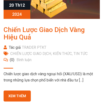
20 Th12
2024
Chiến Lược Giao Dịch Vàng
Hiệu Quả
Tác giả
TRADER PTKT
CHIẾN LƯỢC GIAO DỊCH
,
KIẾN THỨC
,
TIN TỨC
(0)
Bình luận
Chiến lược giao dịch vàng ngoại hối (XAU/USD) là một
trong những lựa chọn phổ biến với nhà đầu tư […]
XEM THÊM