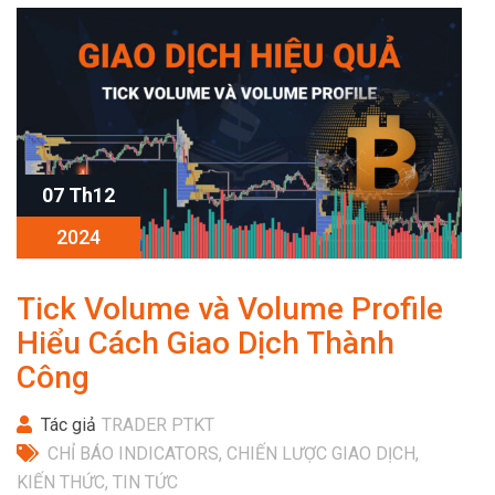
07 Th12
2024
Tick Volume và Volume Profile
Hiểu Cách Giao Dịch Thành
Công
Tác giả
TRADER PTKT
CHỈ BÁO INDICATORS
,
CHIẾN LƯỢC GIAO DỊCH
,
KIẾN THỨC
,
TIN TỨC