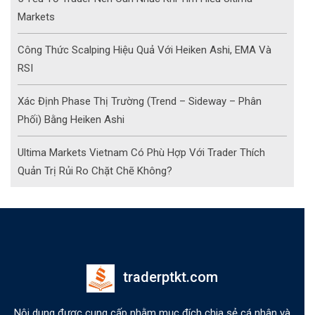
Markets
Công Thức Scalping Hiệu Quả Với Heiken Ashi, EMA Và
RSI
Xác Định Phase Thị Trường (Trend – Sideway – Phân
Phối) Bằng Heiken Ashi
Ultima Markets Vietnam Có Phù Hợp Với Trader Thích
Quản Trị Rủi Ro Chặt Chẽ Không?
traderptkt.com
Nội dung được cung cấp nhằm mục đích chia sẻ cá nhân và