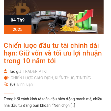
04 Th9
2025
Chiến lược đầu tư tài chính dài
hạn: Giữ vốn và tối ưu lợi nhuận
trong 10 năm tới
Tác giả
TRADER PTKT
CHIẾN LƯỢC GIAO DỊCH
,
KIẾN THỨC
,
TIN TỨC
(0)
Bình luận
Trong bối cảnh kinh tế toàn cầu biến động mạnh mẽ, nhiều
nhà đầu tư đang băn khoăn: “Nên chọn […]