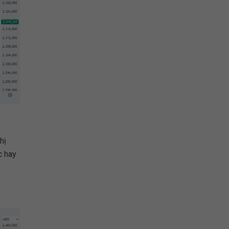
hị
c hay