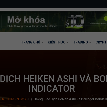
TRANG CHỦ
KIẾN THỨC
TRADING
CRYPT
DỊCH HEIKEN ASHI VÀ B
INDICATOR
TKT.COM
-
NEWS
-
Hệ Thống Giao Dịch Heiken Ashi Và Bollinger Bands I