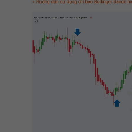
» Hướng dẫn sử dụng chỉ báo Bollinger Bands hi