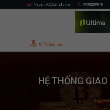
traderptkt@gmail.com
0938289078
HỆ THỐNG GIAO 
TRADERP