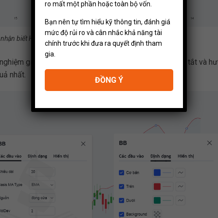
ro mất một phần hoặc toàn bộ vốn.
Bạn nên tự tìm hiểu kỹ thông tin, đánh giá
mức độ rủi ro và cân nhắc khả năng tài
 nhận biết Heiken Ashi đảo chiều xu hướng
chính trước khi đưa ra quyết định tham
gia.
h nghiệm giao dịch được đúc kết của bản thân Tôi để tóm tắt và h
uả nhất.
ĐỒNG Ý