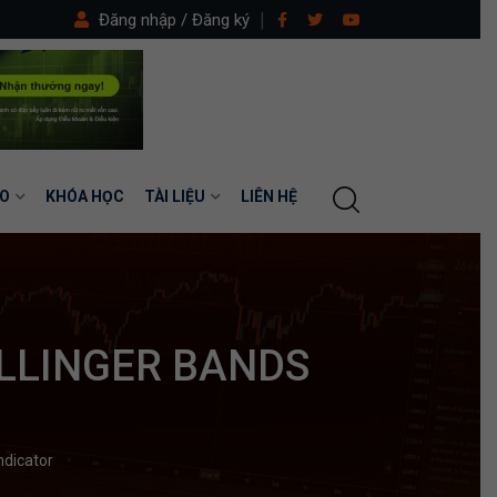
Đăng nhập / Đăng ký
O
KHÓA HỌC
TÀI LIỆU
LIÊN HỆ
OLLINGER BANDS
ndicator