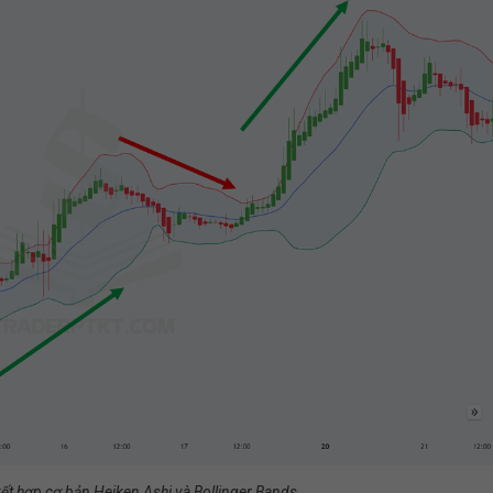
kết hợp cơ bản Heiken Ashi và Bollinger Bands