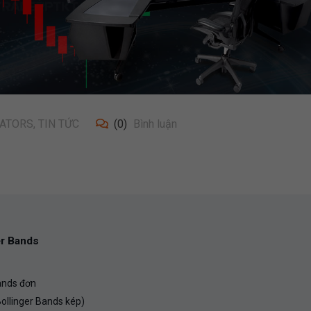
CATORS
,
TIN TỨC
(0)
Bình luận
er Bands
Bands đơn
Bollinger Bands kép)