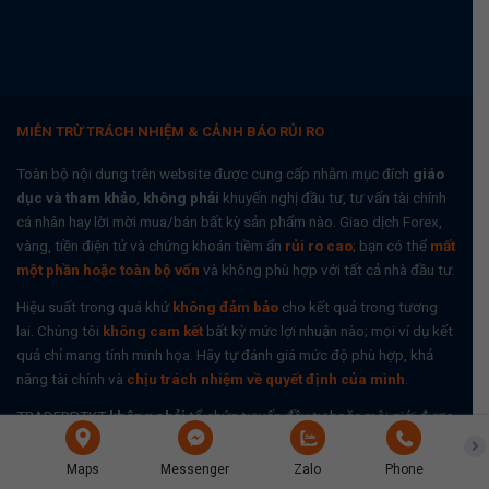
MIỄN TRỪ TRÁCH NHIỆM & CẢNH BÁO RỦI RO
Toàn bộ nội dung trên website được cung cấp nhằm mục đích
giáo
dục và tham khảo
,
không phải
khuyến nghị đầu tư, tư vấn tài chính
cá nhân hay lời mời mua/bán bất kỳ sản phẩm nào. Giao dịch Forex,
vàng, tiền điện tử và chứng khoán tiềm ẩn
rủi ro cao
; bạn có thể
mất
một phần hoặc toàn bộ vốn
và không phù hợp với tất cả nhà đầu tư.
Hiệu suất trong quá khứ
không đảm bảo
cho kết quả trong tương
lai. Chúng tôi
không cam kết
bất kỳ mức lợi nhuận nào; mọi ví dụ kết
quả chỉ mang tính minh họa. Hãy tự đánh giá mức độ phù hợp, khả
năng tài chính và
chịu trách nhiệm về quyết định của mình
.
TRADERPTKT
không phải
tổ chức tư vấn đầu tư hoặc môi giới được
cấp phép và
không nhận ủy thác vốn
. Website có thể chứa
liên kết
tiếp thị/giới thiệu (affiliate)
; chúng tôi có thể nhận hoa hồng nếu
Maps
Messenger
Zalo
Phone
bạn đăng ký qua liên kết, nhưng điều này không làm tăng chi phí của