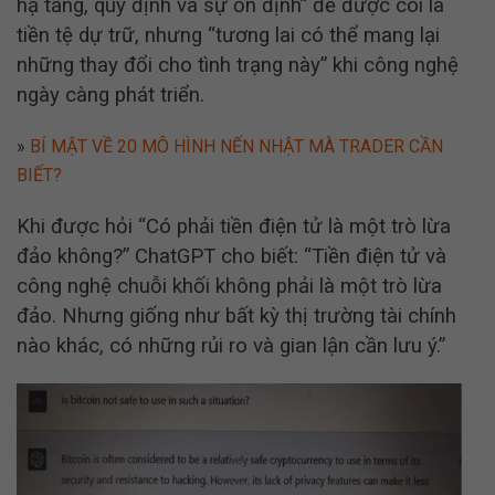
hạ tầng, quy định và sự ổn định” để được coi là
tiền tệ dự trữ, nhưng “tương lai có thể mang lại
những thay đổi cho tình trạng này” khi công nghệ
ngày càng phát triển.
»
BÍ MẬT VỀ 20 MÔ HÌNH NẾN NHẬT MÀ TRADER CẦN
BIẾT?
Khi được hỏi “Có phải tiền điện tử là một trò lừa
đảo không?” ChatGPT cho biết: “Tiền điện tử và
công nghệ chuỗi khối không phải là một trò lừa
đảo. Nhưng giống như bất kỳ thị trường tài chính
nào khác, có những rủi ro và gian lận cần lưu ý.”