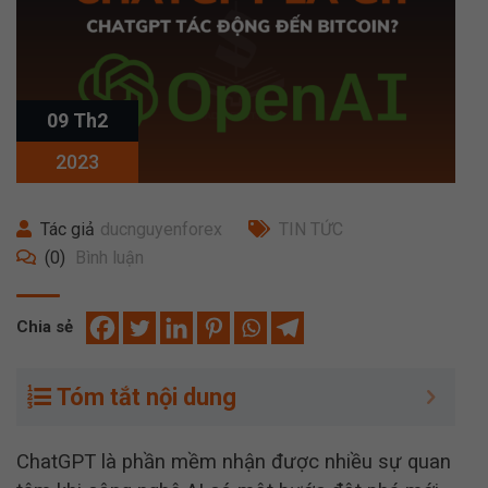
09 Th2
2023
Tác giả
ducnguyenforex
TIN TỨC
(0)
Bình luận
Chia sẻ
Tóm tắt nội dung
ChatGPT là phần mềm nhận được nhiều sự quan