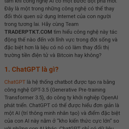
tâm khi công nghệ AI có một bước đột phá mới.
Đây là một trong những công nghệ có thể thay
đổi thói quen sử dụng Internet của con người
trong tương lai.
Hãy cùng Team
TRADERPTKT.COM
tìm hiểu công nghệ này tác
động thế nào đến với lĩnh vực trong đời sống và
đặc biệt hơn là liệu có nó có làm thay đổi thị
trường tiền điện tử và Bitcoin hay không?
1. ChatGPT là gì?
ChatGPT
là hệ thống chatbot được tạo ra bằng
công nghệ GPT-3.5 (Generative Pre-training
Transformer 3.5), do công ty khởi nghiệp OpenAI
phát triển. ChatGPT có thể được hiểu đơn giản là
một AI (trí thông minh nhân tạo) và điểm đặc biệt
của con AI này nằm ở “kho kiến thức cực lớn” so
với những con AI khác. ChatGPT chỉ có dữ liệu