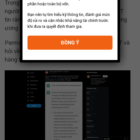
Trong một cuộc trò chuyện được chia sẻ bởi
phần hoặc toàn bộ vốn.
người dùng Twitter có tên là Parman, ChatGPT
Bạn nên tự tìm hiểu kỹ thông tin, đánh giá mức
tin rằng Bitcoin sẽ thay thế các ngân hàng trung
độ rủi ro và cân nhắc khả năng tài chính trước
khi đưa ra quyết định tham gia.
ương và hệ thống tiền tệ dựa trên fiat hiện tại.
Parman bắt đầu cuộc trò chuyện với ChatGPT và
ĐỒNG Ý
hỏi về cách nhân loại có thể loại bỏ các ngân
hàng trung ương.