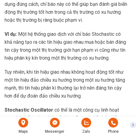
dụng đúng cách, chỉ báo này có thể giúp bạn đánh giá biến
động thị trường tốt hơn trong cả thị trường có xu hướng
hoặc thị trường bị ràng buộc phạm vi.
Ví dụ:
Một hệ thống giao dịch với chỉ báo Stochastic có
khả năng tạo ra các tín hiệu giao nhau mua hoặc bán đáng
tin cậy trong một thị trường giới hạn phạm vi cũng như tín
hiệu phân kỳ kín trong một thị trường có xu hướng.
Tuy nhiên, khi tín hiệu giao nhau không hoạt động tốt như
một tín hiệu đảo chiều xu hướng trong một xu hướng tăng
mạnh, thì tín hiệu phân kì thường lại trở nên đáng tin cậy
hơn để dự đoán đảo chiều xu hướng.
Stochastic Oscillator
có thể là một công cụ linh hoạt
trong hệ thống giao dịch của bạn. Bạn có thể phát triển
chiến lược này để tạo ra tín hiệu giao dịch trên cả thị
Maps
Messenger
Zalo
Phone
trường đang có xu hướng hay thị trường bị ràng buộc