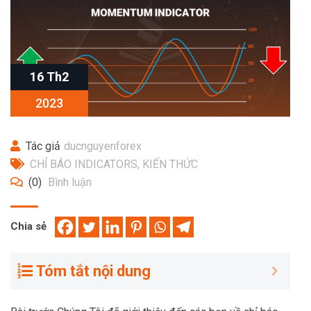
16 Th2
2023
Tác giả
ducnguyenforex
CHỈ BÁO INDICATORS
,
KIẾN THỨC
(0)
Bình luận
Chia sẻ
Tóm tắt nội dung