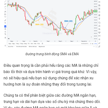
Đường trung bình động SMA và EMA
Điều quan trọng là cần phải hểu rằng các MA là những chỉ
báo lỗi thời và dựa trên hành vi giá trong quá khứ. Vì vậy,
nó sẽ hiệu quả nếu bạn sử dụng chúng để xác nhận xu
hướng hơn là sự đoán những thay đổi trong tương lai.
Chúng ta có thể phân biệt giữa các đường MA ngắn hạn,
trung hạn và dài hạn dựa vào số chu kỳ mà chúng theo dõi.
Ví dụ, các đường MA ngắn hạn có một khoảng giữa 5 và