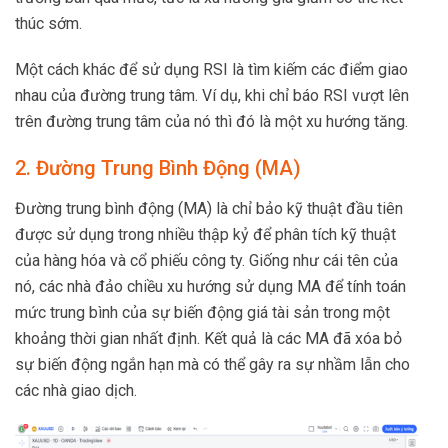
thúc sớm.
Một cách khác để sử dụng RSI là tìm kiếm các điểm giao
nhau của đường trung tâm. Ví dụ, khi chỉ báo RSI vượt lên
trên đường trung tâm của nó thì đó là một xu hướng tăng.
2. Đường Trung Bình Động (MA)
Đường trung bình động (MA) là chỉ bảo kỹ thuật đầu tiên
được sử dụng trong nhiều thập kỷ để phân tích kỹ thuật
của hàng hóa và cổ phiếu công ty. Giống như cái tên của
nó, các nhà đảo chiều xu hướng sử dụng MA để tính toán
mức trung bình của sự biến động giá tài sản trong một
khoảng thời gian nhất định. Kết quả là các MA đã xóa bỏ
sự biến động ngắn hạn mà có thể gây ra sự nhầm lẫn cho
các nhà giao dịch.