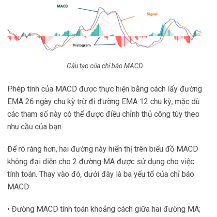
Cấu tạo của chỉ báo MACD
Phép tính của MACD được thực hiện bằng cách lấy đường
EMA 26 ngày chu kỳ trừ đi đường EMA 12 chu kỳ, mặc dù
các tham số này có thể được điều chỉnh thủ công tùy theo
nhu cầu của bạn.
Để rõ ràng hơn, hai đường này hiển thị trên biểu đồ MACD
không đại diện cho 2 đường MA được sử dụng cho việc
tính toán. Thay vào đó, dưới đây là ba yếu tố của chỉ báo
MACD:
• Đường MACD tính toán khoảng cách giữa hai đường MA;