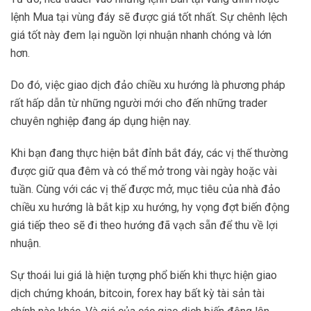
lệnh Mua tại vùng đáy sẽ được giá tốt nhất. Sự chênh lệch
giá tốt này đem lại nguồn lợi nhuận nhanh chóng và lớn
hơn.
Do đó, việc giao dịch đảo chiều xu hướng là phương pháp
rất hấp dẫn từ những người mới cho đến những trader
chuyên nghiệp đang áp dụng hiện nay.
Khi bạn đang thực hiện bắt đỉnh bắt đáy, các vị thế thường
được giữ qua đêm và có thể mở trong vài ngày hoặc vài
tuần. Cùng với các vị thế được mở, mục tiêu của nhà đảo
chiều xu hướng là bắt kịp xu hướng, hy vọng đợt biến động
giá tiếp theo sẽ đi theo hướng đã vạch sẵn để thu về lợi
nhuận.
Sự thoái lui giá là hiện tượng phổ biến khi thực hiện giao
dịch chứng khoán, bitcoin, forex hay bất kỳ tài sản tài