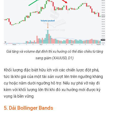
Giá tăng và volume đạt đỉnh thì xu hướng có thể đảo chiều từ tăng
sang giảm (XAUUSD, D1)
Khối lượng đặc biệt hữu ích với các chiến lược đột phá,
tức là khi giá của một tài sản vượt lên trên ngưỡng kháng
cự hoặc nằm dưới ngưỡng hỗ trợ. Nếu sự phá vỡ này đi
kèm với khối lượng lớn thì khi đó xu hướng mới được kỳ
vọng là bền vững.
5. Dải Bollinger Bands