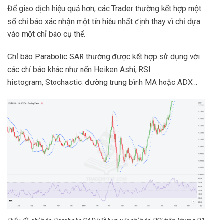
Để giao dịch hiệu quả hơn, các Trader thường kết hợp một
số chỉ báo xác nhận một tín hiệu nhất định thay vì chỉ dựa
vào một chỉ báo cụ thể.
Chỉ báo Parabolic SAR thường được kết hợp sử dụng với
các chỉ báo khác như nến Heiken Ashi, RSI
histogram, Stochastic, đường trung bình MA hoặc ADX…