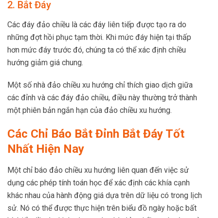
2. Bắt Đáy
Các đáy đảo chiều là các đáy liên tiếp được tạo ra do
những đợt hồi phục tạm thời. Khi mức đáy hiện tại thấp
hơn mức đáy trước đó, chúng ta có thể xác định chiều
hướng giảm giá chung.
Một số nhà đảo chiều xu hướng chỉ thích giao dịch giữa
các đỉnh và các đáy đảo chiều, điều này thường trở thành
một phiên bản ngắn hạn của đảo chiều xu hướng.
Các Chỉ Báo Bắt Đỉnh Bắt Đáy Tốt
Nhất Hiện Nay
Một chỉ báo đảo chiều xu hướng liên quan đến việc sử
dụng các phép tính toán học để xác định các khía cạnh
khác nhau của hành động giá dựa trên dữ liệu có trong lịch
sử. Nó có thể được thực hiện trên biểu đồ ngày hoặc bất