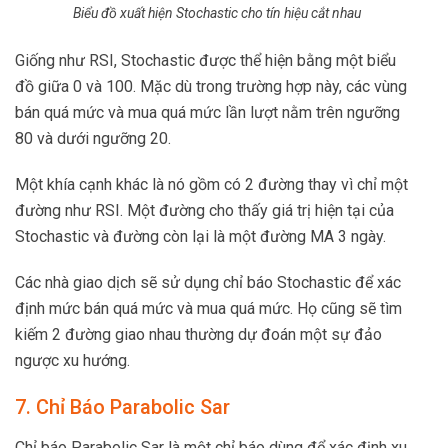
Biểu đồ xuất hiện Stochastic cho tín hiệu cắt nhau
Giống như RSI, Stochastic được thể hiện bằng một biểu
đồ giữa 0 và 100. Mặc dù trong trường hợp này, các vùng
bán quá mức và mua quá mức lần lượt nằm trên ngưỡng
80 và dưới ngưỡng 20.
Một khía cạnh khác là nó gồm có 2 đường thay vì chỉ một
đường như RSI. Một đường cho thấy giá trị hiện tại của
Stochastic và đường còn lại là một đường MA 3 ngày.
Các nhà giao dịch sẽ sử dụng chỉ báo Stochastic để xác
định mức bán quá mức và mua quá mức. Họ cũng sẽ tìm
kiếm 2 đường giao nhau thường dự đoán một sự đảo
ngược xu hướng.
7. Chỉ Báo Parabolic Sar
Chỉ báo Parabolic Sar là một chỉ báo dùng để xác định xu