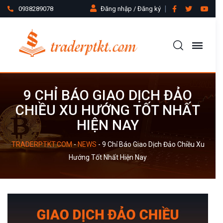
0938289078
Đăng nhập / Đăng ký
9 CHỈ BÁO GIAO DỊCH ĐẢO
CHIỀU XU HƯỚNG TỐT NHẤT
HIỆN NAY
TRADERPTKT.COM
-
NEWS
-
9 Chỉ Báo Giao Dịch Đảo Chiều Xu
Hướng Tốt Nhất Hiện Nay