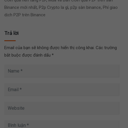
Coin qua nền tảng P2P
,
Mua và Bán Coin qua P2P trên sàn
Binance mới nhất
,
P2p Crypto la gì
,
p2p sàn binance
,
Phí giao
dịch P2P trên Binance
Trả lời
Email của bạn sẽ không được hiển thị công khai.
Các trường
bắt buộc được đánh dấu
*