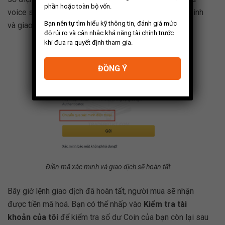
phần hoặc toàn bộ vốn.
voice sms đến số điện thoại cảu bạn). Điền mã xác minh
Bạn nên tự tìm hiểu kỹ thông tin, đánh giá mức
và giao dịch sẽ hoàn tất.
độ rủi ro và cân nhắc khả năng tài chính trước
khi đưa ra quyết định tham gia.
ĐỒNG Ý
Điền mã xác minh và giao dịch sẽ hoàn tất.
Bây giờ lệnh giao dịch đã hoàn tất, người mua sẽ nhận
được tiền mã hoá. Bạn có thể nhấp vào
Kiểm tra tài
khoản của tôi
để kiểm tra số dư Coin của bạn còn lại sau