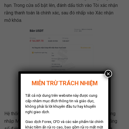
hạn. Trong cửa sổ bật lên, đánh dấu tích vào Tôi xác nhận
rằng thanh toán là chính xác, sau đó nhấp vào Xác nhận
mở khóa.
×
MIỄN TRỪ TRÁCH NHIỆM
Tất cả nội dung trên website này được cung
Xác nhận mở khoá khi nhận được tiền
cấp nhằm mục đích thông tin và giáo dục,
không phải là lời khuyên đầu tư hay khuyến
nghị giao dịch.
Hệ thống có thể yêu cầu bạn Xác minh bảo mật, vui lòng
nhập Mã xác minh Google 2FA, hoặc chọn xác minh bằng
Giao dịch Forex, CFD và các sản phẩm tài chính
khác tiềm ẩn rủi ro cao, bao gồm rủi ro mất một
số điện thoại (mã xác minh này sẽ được gửi thông qua