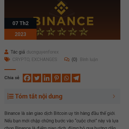
07 Th2
2023
Tác giả
ducnguyenforex
CRYPTO
,
EXCHANGES
(0)
Bình luận
Chia sẻ
Tóm tắt nội dung
Binance là sàn giao dịch Bitcoin uy tín hàng đầu thế giới.
Nếu bạn mới chập chững bước vào “cuộc chơi” này và lựa
chọn Binance là điểm giao dịch, đừng bỏ qua hướng dẫn