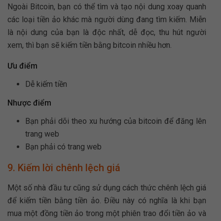
Ngoài Bitcoin, bạn có thể tìm và tạo nội dung xoay quanh
các loại tiền ảo khác mà người dùng đang tìm kiếm. Miễn
là nội dung của bạn là độc nhất, dễ đọc, thu hút người
xem, thì bạn sẽ kiếm tiền bằng bitcoin nhiều hơn.
Ưu điểm
Dễ kiếm tiền
Nhược điểm
Bạn phải dõi theo xu hướng của bitcoin để đăng lên
trang web
Bạn phải có trang web
9. Kiếm lời chênh lệch giá
Một số nhà đầu tư cũng sử dụng cách thức chênh lệch giá
để kiếm tiền bằng tiền ảo. Điều này có nghĩa là khi bạn
mua một đồng tiền ảo trong một phiên trao đổi tiền ảo và