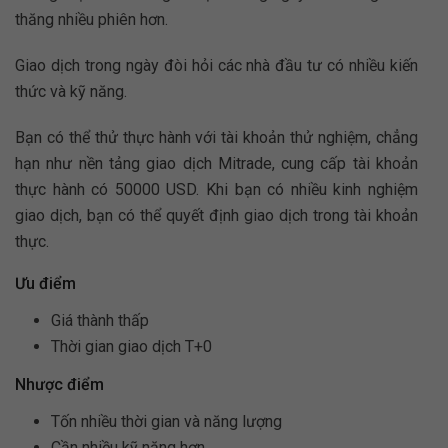
thăng nhiều phiên hơn.
Giao dịch trong ngày đòi hỏi các nhà đầu tư có nhiều kiến
thức và kỹ năng.
Bạn có thể thử thực hành với tài khoản thử nghiệm, chẳng
hạn như nền tảng giao dịch Mitrade, cung cấp tài khoản
thực hành có 50000 USD. Khi bạn có nhiều kinh nghiệm
giao dịch, bạn có thể quyết định giao dịch trong tài khoản
thực.
Ưu điểm
Giá thành thấp
Thời gian giao dịch T+0
Nhược điểm
Tốn nhiều thời gian và năng lượng
Cần nhiều kỹ năng hơn