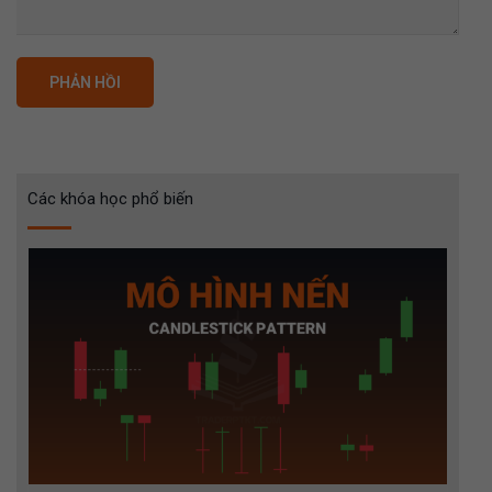
Các khóa học phổ biến