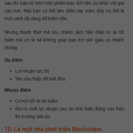
sau đó bán nó trên một phiên trao đổi tiền ảo khác với giá
cao hơn. Nếu bạn có thể làm điều này sớm, đây có thể là
một cách dễ dàng để kiếm tiền.
Nhưng thành thật mà nói, chênh lệch tiền điện tử là rất
hiếm mà có lẽ sẽ không giúp bạn trở nên giàu có nhanh
chóng.
Ưu điểm
Lợi nhuận tức thì
Yêu cầu thấp để bắt đầu
Nhược điểm
Cơ hội tốt là rất hiếm
Rủi ro mất lợi nhuận cao do tính biến động cao trên
thị trường tiền ảo
10. Là một nhà phát triển Blockchain