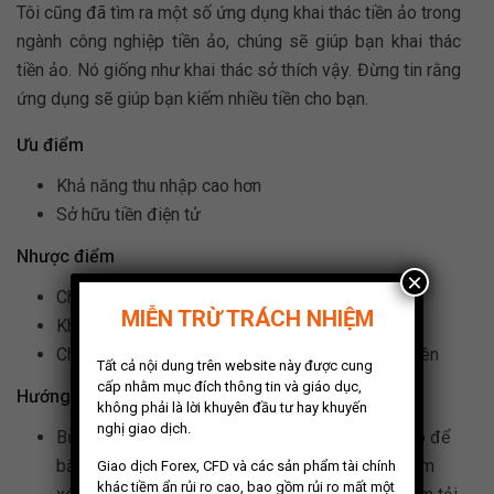
Tôi cũng đã tìm ra một số ứng dụng khai thác tiền ảo trong
ngành công nghiệp tiền ảo, chúng sẽ giúp bạn khai thác
tiền ảo. Nó giống như khai thác sở thích vậy. Đừng tin rằng
ứng dụng sẽ giúp bạn kiếm nhiều tiền cho bạn.
Ưu điểm
Khả năng thu nhập cao hơn
Sở hữu tiền điện tử
Nhược điểm
×
Chi phí bắt đầu cao
MIỄN TRỪ TRÁCH NHIỆM
Khá phức tạp
Chỉ kiếm được lợi nhuận khi thị trường đi lên đi lên
Tất cả nội dung trên website này được cung
cấp nhằm mục đích thông tin và giáo dục,
Hướng dẫn cách đào Bitcoin online
không phải là lời khuyên đầu tư hay khuyến
nghị giao dịch.
Bước 1: Xây dựng một dàn máy tính cấu hình cao để
bắt đầu khai thác Bitcoin. Lưu ý là bạn có thể xem
Giao dịch Forex, CFD và các sản phẩm tài chính
khác tiềm ẩn rủi ro cao, bao gồm rủi ro mất một