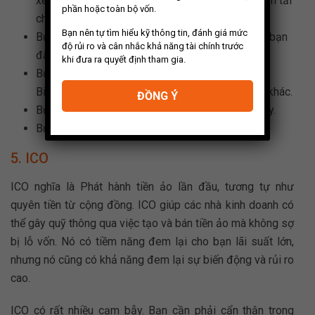
xét kết nối máy với một trung tâm dữ liệu để giảm tải
phần hoặc toàn bộ vốn.
cho dàn máy.
Bạn nên tự tìm hiểu kỹ thông tin, đánh giá mức
Bước 2: Mua một ví Bitcoin để trữ lượng Bitcoin bạn
độ rủi ro và cân nhắc khả năng tài chính trước
đã khai thác được.
khi đưa ra quyết định tham gia.
Bước 3: Tham gia vào một cộng đồng khai thác
Bitcoin để được hưởng lợi cùng những dàn máy khác.
ĐỒNG Ý
Bước 4: Tải chương trình khai thác Bitcoin về máy.
Bước 5: Tham gia khai thác Bitcoin.
5. ICO
ICO nghĩa là Phát hành tiền ảo lần đầu, tương tự như
quyên tiền từ cộng đồng. ICO giúp các nhà kinh doanh có
thể gây quỹ thông qua việc tạo và bán tiền ảo mà không sợ
bị lỗ vốn. Nó có tiềm năng đem lại cho bạn lãi suất lớn,
nhưng nó cũng có khả năng đem lại sự biến động và rủi ro
cao.
ICO có rất nhiều cạm bẫy. Bạn cần phải cẩn thận trong