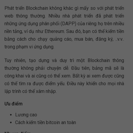
Phát triển Blockchain không khác gì mấy so với phát triển
web thông thường. Nhiều nhà phát triển đã phát triển
những ứng dụng phân phối (DAPP) của riêng họ trên nhiều
nền tảng, ví dụ như Ethereum. Sau đó, bạn có thể kiếm tiền
bằng cách cho chạy quảng cáo, mua bán, đăng ký, ..v.v..
trong phạm vi ứng dụng.
Tuy nhiên, tạo dựng và duy trì một Blockchain thông
thường không phải chuyện dễ. Đầu tiên, bảng mã sẽ là
công khai và ai cũng có thể xem. Bất kỳ ai xem được cũng
có thể tìm ra được điểm yếu. Điều này khiến cho mọi nhà
lập trình có thể xâm nhập.
Ưu điểm
Lương cao
Cách kiếm tiền bitcoin an toàn