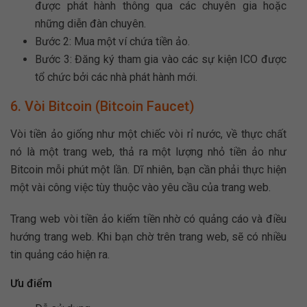
được phát hành thông qua các chuyên gia hoặc
những diễn đàn chuyên.
Bước 2: Mua một ví chứa tiền ảo.
Bước 3: Đăng ký tham gia vào các sự kiện ICO được
tổ chức bởi các nhà phát hành mới.
6. Vòi Bitcoin (Bitcoin Faucet)
Vòi tiền ảo giống như một chiếc vòi rỉ nước, về thực chất
nó là một trang web, thả ra một lượng nhỏ tiền ảo như
Bitcoin mỗi phút một lần. Dĩ nhiên, bạn cần phải thực hiện
một vài công việc tùy thuộc vào yêu cầu của trang web.
Trang web vòi tiền ảo kiếm tiền nhờ có quảng cáo và điều
hướng trang web. Khi bạn chờ trên trang web, sẽ có nhiều
tin quảng cáo hiện ra.
Ưu điểm