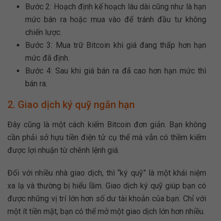
Bước 2: Hoạch định kế hoạch lâu dài cũng như là hạn
mức bán ra hoặc mua vào để tránh đầu tư không
chiến lược.
Bước 3: Mua trữ Bitcoin khi giá đang thấp hơn hạn
mức đã định.
Bước 4: Sau khi giá bán ra đã cao hơn hạn mức thì
bán ra.
2. Giao dịch ký quỹ ngắn hạn
Đây cũng là một cách kiếm Bitcoin đơn giản. Bạn không
cần phải sở hựu tiền điện tử cụ thể mà vẫn có thềm kiếm
được lợi nhuận từ chênh lệnh giá.
Đối với nhiều nhà giao dịch, thì “ký quỹ” là một khái niệm
xa lạ và thường bị hiểu lầm. Giao dịch ký quỹ giúp bạn có
được những vị trí lớn hơn số dư tài khoản của bạn. Chỉ với
một ít tiền mặt, bạn có thể mở một giao dịch lớn hơn nhiều.