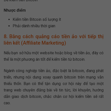
Nhược điểm
Kiếm tiền Bitcoin số lượng ít
Phải dành nhiều thời gian
8. Bằng cách quảng cáo tiền ảo với tiếp thị
liên kết (Affiliate Marketing)
Nếu bạn sở hữu một website hoặc blog về tiền ảo, đây có
thể là một phương án tốt để kiếm tiền từ bitcoin.
Ngành công nghiệp tiền ảo, đặc biệt là bitcoin, đang phát
triển, nhưng nội dung xoay quanh bitcoin trên mạng vẫn
thiếu thốn. Bạn có thể tận dụng cơ hội này để tạo một
trang web chuyên đăng bài về tin tức, lời khuyên, hướng
dẫn giao dịch bitcoin, chắc chắn cơ hội kiếm tiền sẽ rất
cao.