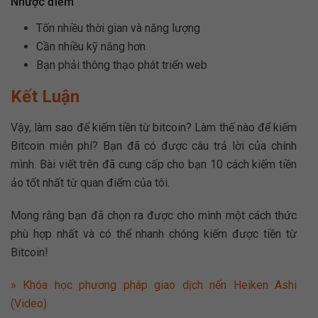
Nhược điểm
Tốn nhiều thời gian và năng lượng
Cần nhiều kỹ năng hơn
Bạn phải thông thạo phát triển web
Kết Luận
Vậy, làm sao để kiếm tiền từ bitcoin? Làm thế nào để kiếm
Bitcoin miễn phí? Bạn đã có được câu trả lời của chính
mình. Bài viết trên đã cung cấp cho bạn 10 cách kiếm tiền
ảo tốt nhất từ quan điểm của tôi.
Mong rằng bạn đã chọn ra được cho mình một cách thức
phù hợp nhất và có thể nhanh chóng kiếm được tiền từ
Bitcoin!
» Khóa học phương pháp giao dịch nến Heiken Ashi
(Video)