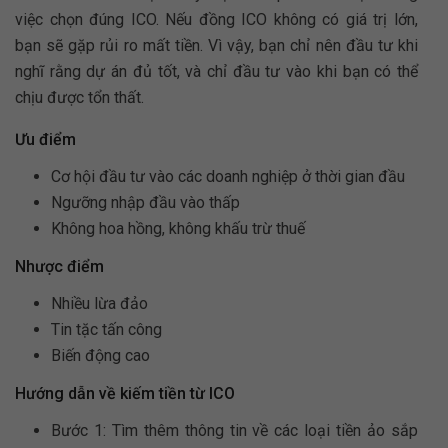
việc chọn đúng ICO. Nếu đồng ICO không có giá trị lớn,
bạn sẽ gặp rủi ro mất tiền. Vì vậy, bạn chỉ nên đầu tư khi
nghĩ rằng dự án đủ tốt, và chỉ đầu tư vào khi bạn có thể
chịu được tổn thất.
Ưu điểm
Cơ hội đầu tư vào các doanh nghiệp ở thời gian đầu
Ngưỡng nhập đầu vào thấp
Không hoa hồng, không khấu trừ thuế
Nhược điểm
Nhiều lừa đảo
Tin tặc tấn công
Biến động cao
Hướng dẫn về kiếm tiền từ ICO
Bước 1: Tìm thêm thông tin về các loại tiền ảo sắp