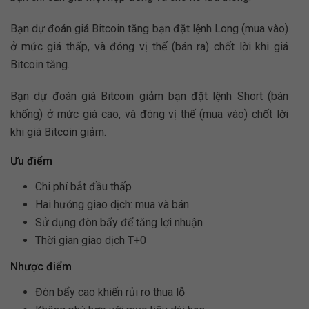
Bạn dự đoán giá Bitcoin tăng bạn đặt lệnh Long (mua vào)
ở mức giá thấp, và đóng vị thế (bán ra) chốt lời khi giá
Bitcoin tăng.
Bạn dự đoán giá Bitcoin giảm bạn đặt lệnh Short (bán
khống) ở mức giá cao, và đóng vị thế (mua vào) chốt lời
khi giá Bitcoin giảm.
Ưu điểm
Chi phí bắt đầu thấp
Hai hướng giao dịch: mua và bán
Sử dụng đòn bẩy để tăng lợi nhuận
Thời gian giao dịch T+0
Nhược điểm
Đòn bẩy cao khiến rủi ro thua lỗ