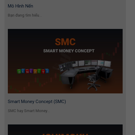
Mô Hình Nến
Bạn đang tìm hiểu...
Smart Money Concept (SMC)
SMC hay Smart Money...