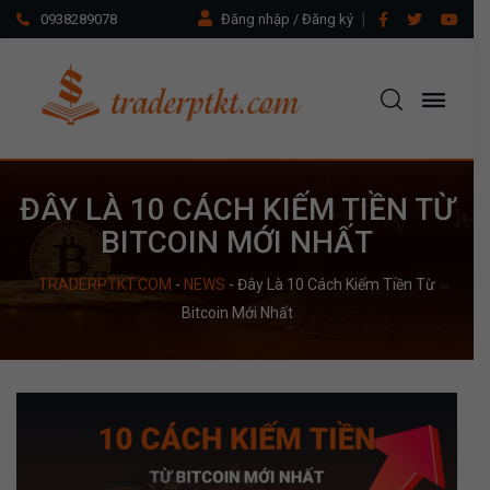
0938289078
Đăng nhập / Đăng ký
ĐÂY LÀ 10 CÁCH KIẾM TIỀN TỪ
BITCOIN MỚI NHẤT
TRADERPTKT.COM
-
NEWS
-
Đây Là 10 Cách Kiếm Tiền Từ
Bitcoin Mới Nhất