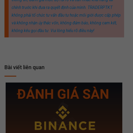
chính trước khi đưa ra quyết định của mình. TRADERPTKT
không phải tổ chức tư vấn đầu tư hoặc môi giới được cấp phép
và không nhận ủy thác vốn, không đảm bảo, không cam kết,
không kêu gọi đầu tư. Vui lòng hiểu rõ điều này!
Bài viết liên quan