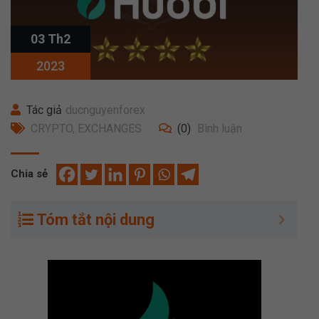
03 Th2
2023
Tác giả
ducnguyenforex
CRYPTO
,
EXCHANGES
(0)
Bình luận
Chia sẻ
Tóm tắt nội dung