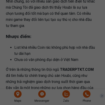
Nhìn chung, so với nhiều sàn giao dịch tiền điện tử khác
mà Chúng Tôi đã giao dịch thì thấy Houbi là sự lựa
chọn tương đối tốt mà bạn có thể quan tâm. Có nhiều
mini game thay đổi liên tục tạo sự thú vị cho nhà đầu
tư tham gia.
Nhược điểm:
List khá nhiều Coin rác không phù hợp với nhà đầu
tư dài hạn
Chưa có văn phòng đại diện ở Việt Nam
Ở trên là những thông tin Đội ngũ
TRADERPTKT.COM
đã tìm hiểu từ chính trang chủ sàn Houbi, cũng như
những trải nghiệm giao dịch trong suốt thời gian qua.
Đây vẫn là một trong những sự lựa chọn hàng đầu của
Đội ngũ
TRADERPTKT.COM
. Tất cả thông tin trên đều
đánh giá bằng sự khách quan của Đội
Maps
Messenger
Zalo
Phone