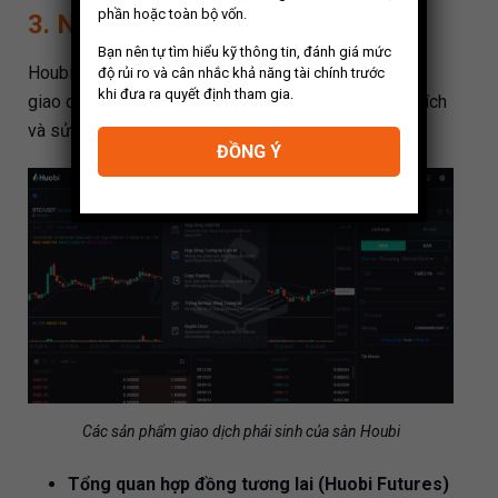
phần hoặc toàn bộ vốn.
3. Nền Tảng Giao Dịch Phái Sinh
Bạn nên tự tìm hiểu kỹ thông tin, đánh giá mức
Houbi cung cấp cho các nhà giao dịch các nền tảng
độ rủi ro và cân nhắc khả năng tài chính trước
khi đưa ra quyết định tham gia.
giao dịch phái sinh rất được nhiều nhà đầu tư yêu thích
và sử dụng. Vậy chúng gồm những gì?
ĐỒNG Ý
Các sản phẩm giao dịch phái sinh của sàn Houbi
Tổng quan hợp đồng tương lai (Huobi Futures)