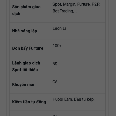
Spot, Margin, Furture, P2P,
Sản phẩm giao
Bot Trading,….
dịch
Leon Li
Nhà sáng lập
100x
Đòn bẩy Furture
Lệnh giao dịch
5$
Spot tối thiểu
Có
Khuyến mãi
Huobi Earn, Đầu tư kép.
Kiếm tiền tự động