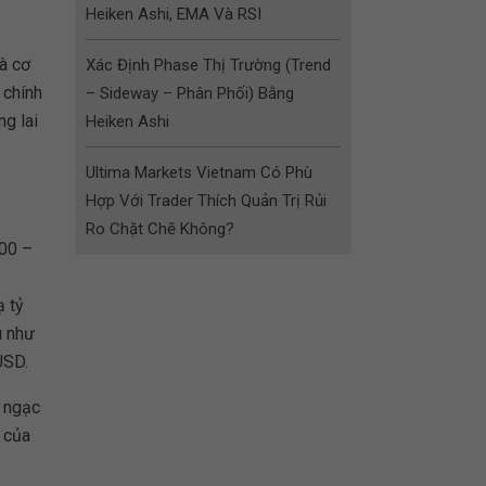
Heiken Ashi, EMA Và RSI
à cơ
Xác Định Phase Thị Trường (Trend
 chính
– Sideway – Phân Phối) Bằng
ng lai
Heiken Ashi
Ultima Markets Vietnam Có Phù
Hợp Với Trader Thích Quản Trị Rủi
Ro Chặt Chẽ Không?
000 –
ạ tỷ
u như
USD.
h ngạc
 của