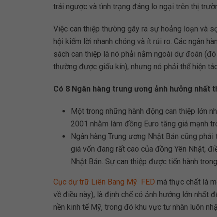
trái ngược và tình trạng đáng lo ngại trên thị trườ
Việc can thiệp thường gây ra sự hoảng loạn và sợ
hội kiếm lời nhanh chóng và ít rủi ro. Các ngân 
sách can thiệp là nó phải nằm ngoài dự đoán (đó l
thường được giấu kín), nhưng nó phải thể hiện tá
Có 8 Ngân hàng trung ương ảnh hưởng nhất th
Một trong những hành động can thiệp lớn nh
2001 nhằm làm đồng Euro tăng giá mạnh trở 
Ngân hàng Trung ương Nhật Bản cũng phải tì
giá vốn đang rất cao của đồng Yên Nhật, điề
Nhật Bản. Sự can thiệp được tiến hành tron
Cục dự trữ Liên Bang Mỹ FED
mà thực chất là m
về điều này), là định chế có ảnh hưởng lớn nhất đ
nền kinh tế Mỹ, trong đó khu vực tư nhân luôn nh