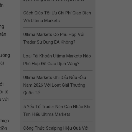
án
Cách Giúp Tối Ưu Chi Phí Giao Dịch
Với Ultima Markets
ng
bản
Ultima Markets Có Phù Hợp Với
Trader Sử Dụng EA Không?
rưởng
Loại Tài Khoản Ultima Markets Nào
ãi
Phù Hợp Để Giao Dịch Vàng?
Ultima Markets Ghi Dấu Nửa Đầu
ới
Năm 2026 Với Loạt Giải Thưởng
i tệ
Quốc Tế
p với
5 Yếu Tố Trader Nên Cân Nhắc Khi
Tìm Hiểu Ultima Markets
thiệp
 đồn
Công Thức Scalping Hiệu Quả Với