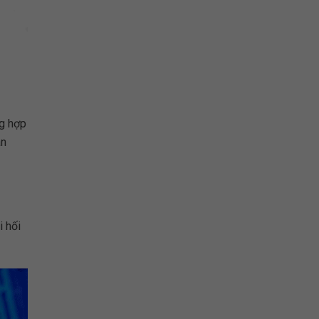
ng hợp
án
i hối