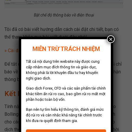
Bật chế độ thông báo về điện thoại
Tôi đã có bài viết hướng dẫn cách cài đặt chi tiết, bạn có
thể tham khảo qua bài viết dưới đây nhé!
×
MIỄN TRỪ TRÁCH NHIỆM
» Cài đặt cảnh báo MT4 và MT5 về điện thoại
Tất cả nội dung trên website này được cung
Để tắt chức năng nhận thông báo, bạn chỉ cần thay đổi chỉ
cấp nhằm mục đích thông tin và giáo dục,
báo về chế độ mặc định hoặc thay đổi các tính năng nhận
không phải là lời khuyên đầu tư hay khuyến
nghị giao dịch.
thông báo từ
True
sang
False
là được.
Giao dịch Forex, CFD và các sản phẩm tài chính
Kết Luận
khác tiềm ẩn rủi ro cao, bao gồm rủi ro mất một
phần hoặc toàn bộ vốn.
Tính năng nhận thông báo tín hiệu breakout của chỉ báo
Bạn nên tự tìm hiểu kỹ thông tin, đánh giá mức
Bollinger Bands trên nền tảng MT4-MT5 sẽ rất hữu ích
độ rủi ro và cân nhắc khả năng tài chính trước
khi đưa ra quyết định tham gia.
cho các trader trong việc giao dịch từ đó giúp nhà giao
dịch theo dõi thị trường và đưa ra các quyết định kịp thời.