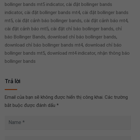
bollinger bands mt5 indicator
,
cài đặt bollinger bands
indicator
,
cài đặt bollinger bands mt4
,
cài đặt bollinger bands
mt5
,
cài đặt cảnh báo bollinger bands
,
cài đặt cảnh báo mt4
,
cài đặt cảnh báo mt5
,
cài đặt chỉ báo bollinger bands
,
chỉ
báo Bollinger Bands
,
download chỉ báo bollinger bands
,
download chỉ báo bollinger bands mt4
,
download chỉ báo
bollinger bands mt5
,
download mt4 indicator
,
nhận thông báo
bollinger bands
Trả lời
Email của bạn sẽ không được hiển thị công khai.
Các trường
bắt buộc được đánh dấu
*