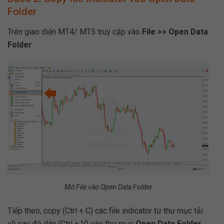
Folder
Trên giao diện MT4/ MT5 truy cập vào
File >> Open Data
Folder
Mở File vào Open Data Folder
Tiếp theo, copy (Ctrl + C) các file indicator từ thư mục tải
về sau đó dán (Ctrl + V) vào thư mục
Open Data Folder