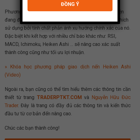
ĐỒNG Ý
Phương pháp giao dịch với chỉ báo Bollinger Bandshiện
đang được rất nhiều nhà giao dịch chuyên nghiệp ưa thích
sử dụng bởi tính chất phản ánh xu hướng chính xác của nó.
Đặc biệt khi kết hợp với nhiều chỉ báo khác như: RSI,
MACD, Ichimoku, Heiken Ashi … sẽ nâng cao xác suất
thành công cũng như tối ưu lợi nhuận.
» Khóa học phương pháp giao dịch nến Heiken Ashi
(Video)
Ngoài ra, bạn cũng có thể tìm hiểu thêm các thông tin cần
thiết từ trang
TRADERPTKT.COM
và
Nguyễn Hữu Đức
Trader
. Đây là trang có đầy đủ các thông tin và kiến thức
đầu tư từ cơ bản đến nâng cao.
Chúc các bạn thành công!