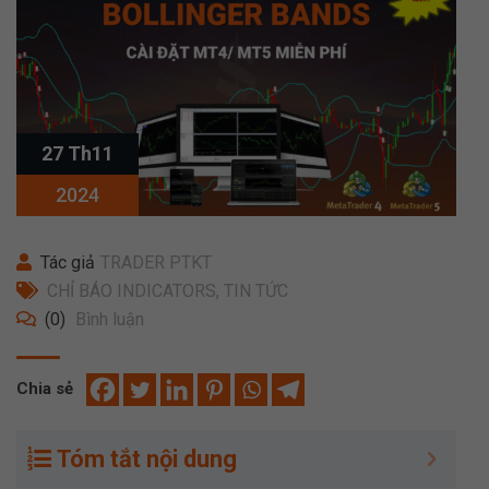
27 Th11
2024
Tác giả
TRADER PTKT
CHỈ BÁO INDICATORS
,
TIN TỨC
(0)
Bình luận
Chia sẻ
Tóm tắt nội dung