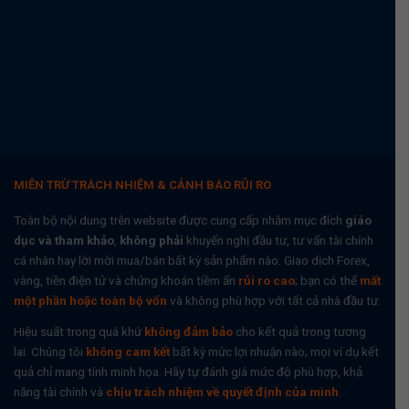
MIỄN TRỪ TRÁCH NHIỆM & CẢNH BÁO RỦI RO
Toàn bộ nội dung trên website được cung cấp nhằm mục đích
giáo
dục và tham khảo
,
không phải
khuyến nghị đầu tư, tư vấn tài chính
cá nhân hay lời mời mua/bán bất kỳ sản phẩm nào. Giao dịch Forex,
vàng, tiền điện tử và chứng khoán tiềm ẩn
rủi ro cao
; bạn có thể
mất
một phần hoặc toàn bộ vốn
và không phù hợp với tất cả nhà đầu tư.
Hiệu suất trong quá khứ
không đảm bảo
cho kết quả trong tương
lai. Chúng tôi
không cam kết
bất kỳ mức lợi nhuận nào; mọi ví dụ kết
quả chỉ mang tính minh họa. Hãy tự đánh giá mức độ phù hợp, khả
năng tài chính và
chịu trách nhiệm về quyết định của mình
.