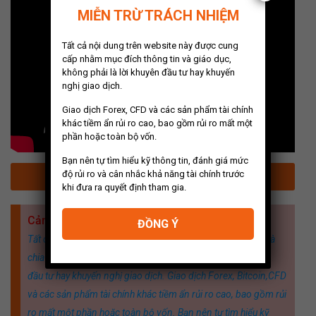
MIỄN TRỪ TRÁCH NHIỆM
Tất cả nội dung trên website này được cung
cấp nhằm mục đích thông tin và giáo dục,
không phải là lời khuyên đầu tư hay khuyến
nghị giao dịch.
Giao dịch Forex, CFD và các sản phẩm tài chính
khác tiềm ẩn rủi ro cao, bao gồm rủi ro mất một
phần hoặc toàn bộ vốn.
Bạn nên tự tìm hiểu kỹ thông tin, đánh giá mức
độ rủi ro và cân nhắc khả năng tài chính trước
CHIA SẺ TÀI LIỆU MIỄN PHÍ
khi đưa ra quyết định tham gia.
Cảnh báo rủi ro và Miễn trừ trách nhiệm
ĐỒNG Ý
Tất cả nội dung được cung cấp nhằm mục đích thông tin và
chia sẻ kiến thức, giảm thiểu rủi ro, không phải là lời khuyên
đầu tư hay khuyến nghị giao dịch. Giao dịch Forex, Bitcoin,CFD
và các sản phẩm tài chính khác tiềm ẩn rủi ro cao, bao gồm rủi
ro mất một phần hoặc toàn bộ vốn. Bạn nên tự tìm hiểu kỹ