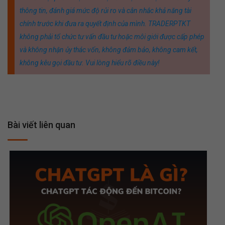
thông tin, đánh giá mức độ rủi ro và cân nhắc khả năng tài
chính trước khi đưa ra quyết định của mình. TRADERPTKT
không phải tổ chức tư vấn đầu tư hoặc môi giới được cấp phép
và không nhận ủy thác vốn, không đảm bảo, không cam kết,
không kêu gọi đầu tư. Vui lòng hiểu rõ điều này!
Bài viết liên quan