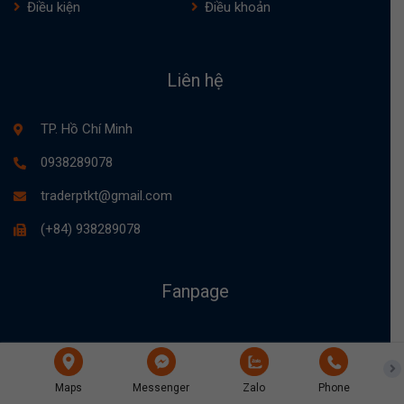
Điều kiện
Điều khoản
Liên hệ
TP. Hồ Chí Minh
0938289078
traderptkt@gmail.com
(+84) 938289078
Fanpage
Maps
Messenger
Zalo
Phone