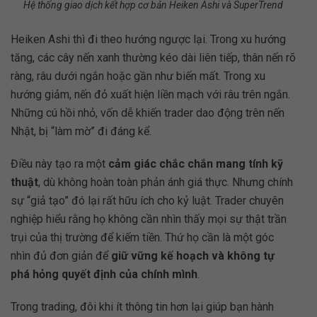
Hệ thống giao dịch kết hợp cơ bản Heiken Ashi và SuperTrend
Heiken Ashi thì đi theo hướng ngược lại. Trong xu hướng
tăng, các cây nến xanh thường kéo dài liên tiếp, thân nến rõ
ràng, râu dưới ngắn hoặc gần như biến mất. Trong xu
hướng giảm, nến đỏ xuất hiện liền mạch với râu trên ngắn.
Những cú hồi nhỏ, vốn dễ khiến trader dao động trên nến
Nhật, bị “làm mờ” đi đáng kể.
Điều này tạo ra một
cảm giác chắc chắn mang tính kỹ
thuật
, dù không hoàn toàn phản ánh giá thực. Nhưng chính
sự “giả tạo” đó lại rất hữu ích cho kỷ luật. Trader chuyên
nghiệp hiểu rằng họ không cần nhìn thấy mọi sự thật trần
trụi của thị trường để kiếm tiền. Thứ họ cần là một góc
nhìn đủ đơn giản để
giữ vững kế hoạch và không tự
phá hỏng quyết định của chính mình
.
Trong trading, đôi khi ít thông tin hơn lại giúp bạn hành