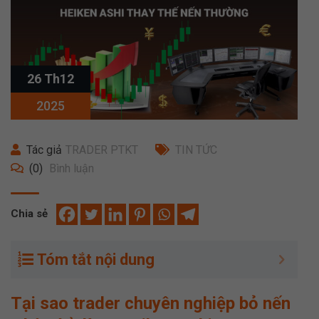
26 Th12
2025
Tác giả
TRADER PTKT
TIN TỨC
(0)
Bình luận
Chia sẻ
Tóm tắt nội dung
Tại sao trader chuyên nghiệp bỏ nến