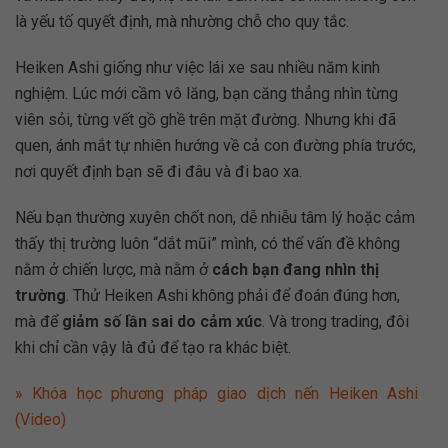
là yếu tố quyết định, mà nhường chỗ cho quy tắc.
Heiken Ashi giống như việc lái xe sau nhiều năm kinh
nghiệm. Lúc mới cầm vô lăng, bạn căng thẳng nhìn từng
viên sỏi, từng vết gồ ghề trên mặt đường. Nhưng khi đã
quen, ánh mắt tự nhiên hướng về cả con đường phía trước,
nơi quyết định bạn sẽ đi đâu và đi bao xa.
Nếu bạn thường xuyên chốt non, dễ nhiễu tâm lý hoặc cảm
thấy thị trường luôn “dắt mũi” mình, có thể vấn đề không
nằm ở chiến lược, mà nằm ở
cách bạn đang nhìn thị
trường
. Thử Heiken Ashi không phải để đoán đúng hơn,
mà để
giảm số lần sai do cảm xúc
. Và trong trading, đôi
khi chỉ cần vậy là đủ để tạo ra khác biệt.
» Khóa học phương pháp giao dịch nến Heiken Ashi
(Video)