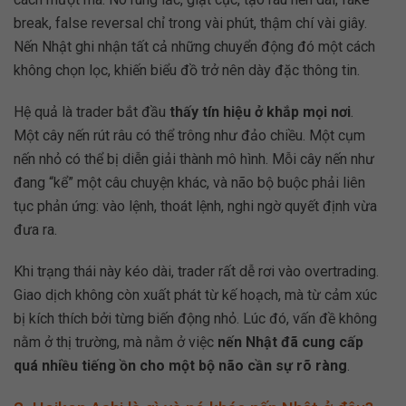
break, false reversal chỉ trong vài phút, thậm chí vài giây.
Nến Nhật ghi nhận tất cả những chuyển động đó một cách
không chọn lọc, khiến biểu đồ trở nên dày đặc thông tin.
Hệ quả là trader bắt đầu
thấy tín hiệu ở khắp mọi nơi
.
Một cây nến rút râu có thể trông như đảo chiều. Một cụm
nến nhỏ có thể bị diễn giải thành mô hình. Mỗi cây nến như
đang “kể” một câu chuyện khác, và não bộ buộc phải liên
tục phản ứng: vào lệnh, thoát lệnh, nghi ngờ quyết định vừa
đưa ra.
Khi trạng thái này kéo dài, trader rất dễ rơi vào overtrading.
Giao dịch không còn xuất phát từ kế hoạch, mà từ cảm xúc
bị kích thích bởi từng biến động nhỏ. Lúc đó, vấn đề không
nằm ở thị trường, mà nằm ở việc
nến Nhật đã cung cấp
quá nhiều tiếng ồn cho một bộ não cần sự rõ ràng
.