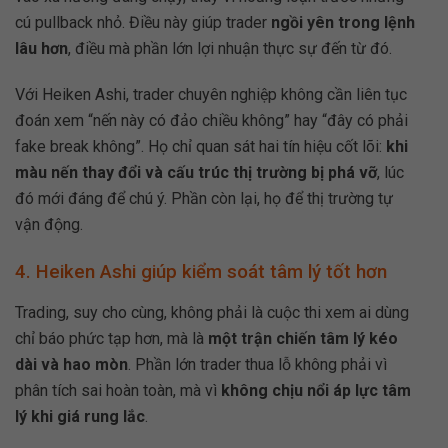
cú pullback nhỏ. Điều này giúp trader
ngồi yên trong lệnh
lâu hơn
, điều mà phần lớn lợi nhuận thực sự đến từ đó.
Với Heiken Ashi, trader chuyên nghiệp không cần liên tục
đoán xem “nến này có đảo chiều không” hay “đây có phải
fake break không”. Họ chỉ quan sát hai tín hiệu cốt lõi:
khi
màu nến thay đổi và cấu trúc thị trường bị phá vỡ
, lúc
đó mới đáng để chú ý. Phần còn lại, họ để thị trường tự
vận động.
4. Heiken Ashi giúp kiểm soát tâm lý tốt hơn
Trading, suy cho cùng, không phải là cuộc thi xem ai dùng
chỉ báo phức tạp hơn, mà là
một trận chiến tâm lý kéo
dài và hao mòn
. Phần lớn trader thua lỗ không phải vì
phân tích sai hoàn toàn, mà vì
không chịu nổi áp lực tâm
lý khi giá rung lắc
.