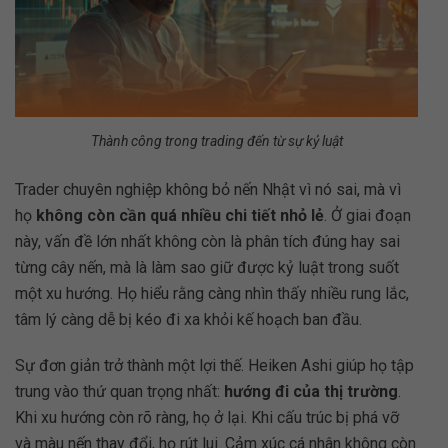
Thành công trong trading đến từ sự kỷ luật
Trader chuyên nghiệp không bỏ nến Nhật vì nó sai, mà vì
họ
không còn cần quá nhiều chi tiết nhỏ lẻ
. Ở giai đoạn
này, vấn đề lớn nhất không còn là phân tích đúng hay sai
từng cây nến, mà là làm sao giữ được kỷ luật trong suốt
một xu hướng. Họ hiểu rằng càng nhìn thấy nhiều rung lắc,
tâm lý càng dễ bị kéo đi xa khỏi kế hoạch ban đầu.
Sự đơn giản trở thành một lợi thế. Heiken Ashi giúp họ tập
trung vào thứ quan trọng nhất:
hướng đi của thị trường
.
Khi xu hướng còn rõ ràng, họ ở lại. Khi cấu trúc bị phá vỡ
và màu nến thay đổi, họ rút lui. Cảm xúc cá nhân không còn