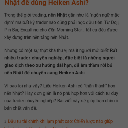
Nhật để dùng Heiken Ashi?
Trong thế giới trading,
nến Nhật
gần như là “ngôn ngữ mặc
định” mà bất kỳ trader nào cũng phải học đầu tiên. Từ Doji,
Pin Bar, Engulfing cho đến Morning Star… tất cả đều được
xây dựng trên nền tảng nến Nhật.
Nhưng có một sự thật khá thú vị mà ít người mới biết:
Rất
nhiều trader chuyên nghiệp, đặc biệt là những người
giao dịch theo xu hướng dài hạn, đã âm thầm rời bỏ
nến Nhật để chuyển sang Heiken Ashi.
Vì sao lại như vậy? Liệu Heiken Ashi có “thần thánh” hơn
nến Nhật? Hay đơn giản là nó phù hợp hơn với cách tư duy
của trader chuyên nghiệp? Bài viết này sẽ giúp bạn nhìn rõ
bản chất vấn đề.
»
Đầu tư tài chính khi lạm phát cao: Chiến lược nào giúp