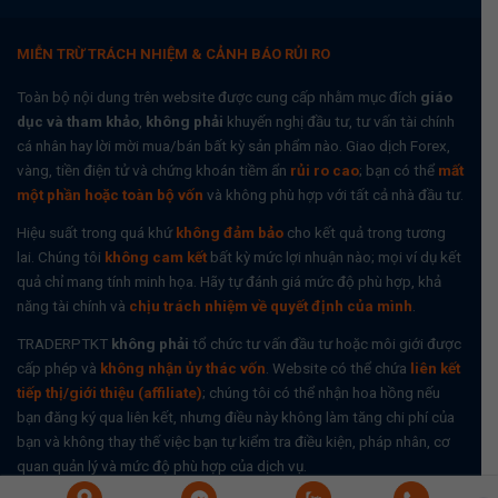
MIỄN TRỪ TRÁCH NHIỆM & CẢNH BÁO RỦI RO
Toàn bộ nội dung trên website được cung cấp nhằm mục đích
giáo
dục và tham khảo
,
không phải
khuyến nghị đầu tư, tư vấn tài chính
cá nhân hay lời mời mua/bán bất kỳ sản phẩm nào. Giao dịch Forex,
vàng, tiền điện tử và chứng khoán tiềm ẩn
rủi ro cao
; bạn có thể
mất
một phần hoặc toàn bộ vốn
và không phù hợp với tất cả nhà đầu tư.
Hiệu suất trong quá khứ
không đảm bảo
cho kết quả trong tương
lai. Chúng tôi
không cam kết
bất kỳ mức lợi nhuận nào; mọi ví dụ kết
quả chỉ mang tính minh họa. Hãy tự đánh giá mức độ phù hợp, khả
năng tài chính và
chịu trách nhiệm về quyết định của mình
.
TRADERPTKT
không phải
tổ chức tư vấn đầu tư hoặc môi giới được
cấp phép và
không nhận ủy thác vốn
. Website có thể chứa
liên kết
tiếp thị/giới thiệu (affiliate)
; chúng tôi có thể nhận hoa hồng nếu
bạn đăng ký qua liên kết, nhưng điều này không làm tăng chi phí của
bạn và không thay thế việc bạn tự kiểm tra điều kiện, pháp nhân, cơ
quan quản lý và mức độ phù hợp của dịch vụ.