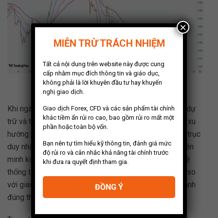
×
MIỄN TRỪ TRÁCH NHIỆM
Tất cả nội dung trên website này được cung
cấp nhằm mục đích thông tin và giáo dục,
không phải là lời khuyên đầu tư hay khuyến
Biểu đồ kỹ thuật khung tuần (W) của cặp CNYUSD
nghị giao dịch.
Khi ngày càng nhiều quốc gia chấp nhận giao thương, dự
Giao dịch Forex, CFD và các sản phẩm tài chính
khác tiềm ẩn rủi ro cao, bao gồm rủi ro mất một
trữ và thanh toán ngoài USD, dòng vốn toàn cầu sẽ có xu
phần hoặc toàn bộ vốn.
hướng phân mảnh hơn. Tiền không còn chảy theo một trục
Bạn nên tự tìm hiểu kỹ thông tin, đánh giá mức
duy nhất, mà rẽ sang nhiều hướng, tùy theo khu vực, liên
độ rủi ro và cân nhắc khả năng tài chính trước
minh kinh tế và tính toán địa chính trị. Điều này khiến hệ
khi đưa ra quyết định tham gia.
thống tài chính trở nên phức tạp hơn, kém “mượt” hơn so
với giai đoạn toàn cầu hóa cao điểm, nhưng lại phản ánh
ĐỒNG Ý
đúng thực tế đa cực đang hình thành.