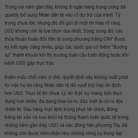
Trong vài năm gần đây, không ít ngân hàng trung ương đã
quietly bổ sung Nhân dân tệ vào rổ dự trữ của mình. Tỷ
trọng chưa lớn, nhưng đủ để gửi đi một tín hiệu rõ ràng:
USD không còn là lựa chọn duy nhất. Song song đó, các
thỏa thuận hoán đổi tiền tệ song phương bằng CNY được
ký kết ngày càng nhiều, giúp các quốc gia có thêm “đường
lui” thanh khoản khi thị trường toàn cầu biến động hoặc khi
kênh USD gặp trục trặc.
Điểm mấu chốt nằm ở chỗ, quyết định này không xuất phát
từ việc họ tin rằng Nhân dân tệ đã vượt trội hay ổn định
hơn USD. Thực tế thì chưa. Lý do thật sự mang tính thực
dụng hơn nhiều: đa dạng hóa rủi ro, đặc biệt là rủi ro địa
chính trị. Sau hàng loạt lệnh trừng phạt tài chính, đóng
băng tài sản và loại khỏi hệ thống thanh toán quốc tế trong
những năm gần đây, USD và các đồng tiền phương Tây đã
không còn được nhìn nhận như những công cụ trung lập