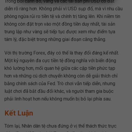
Trong bối cảnh đó, vàng và các tài sản phi USD có đất
diễn rõ ràng hơn. Không phải vì USD sụp đổ, mà vì nhu cầu
phòng ngừa rủi ro tiền tệ và chính trị tăng lên. Khi niềm tin
không còn đặt trọn vào một đồng tiền duy nhất, tài sản
trung lập như vàng sẽ tiếp tục được xem như điểm tựa
tâm lý, đặc biệt trong những giai đoạn căng thẳng.
Với thị trường Forex, đây có thể là thay đổi đáng kể nhất.
Một kỷ nguyên đa cực tiền tệ đồng nghĩa với biến động
khó lường hơn, mối quan hệ giữa các cặp tiền phức tạp
hơn và những cú dịch chuyển không còn dễ giải thích chỉ
bằng chính sách của Fed. Trò chơi vẫn tiếp diễn, nhưng
luật chơi đã bắt đầu đổi khác, và người tham gia buộc
phải linh hoạt hơn nếu không muốn bị bỏ lại phía sau.
Kết Luận
Tóm lại, Nhân dân tệ chưa đứng ở vị thế thách thức trực