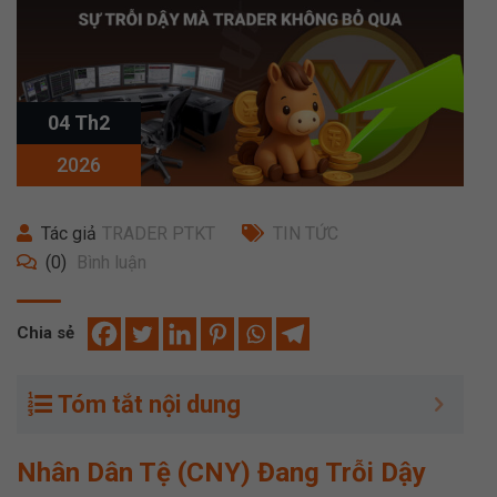
04 Th2
2026
Tác giả
TRADER PTKT
TIN TỨC
(0)
Bình luận
Chia sẻ
Tóm tắt nội dung
Nhân Dân Tệ (CNY) Đang Trỗi Dậy