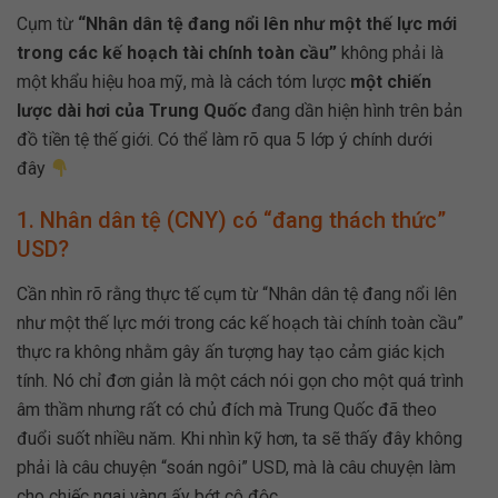
Cụm từ
“Nhân dân tệ đang nổi lên như một thế lực mới
trong các kế hoạch tài chính toàn cầu”
không phải là
một khẩu hiệu hoa mỹ, mà là cách tóm lược
một chiến
lược dài hơi của Trung Quốc
đang dần hiện hình trên bản
đồ tiền tệ thế giới. Có thể làm rõ qua 5 lớp ý chính dưới
đây
1. Nhân dân tệ (CNY) có “đang thách thức”
USD?
Cần nhìn rõ rằng thực tế cụm từ “Nhân dân tệ đang nổi lên
như một thế lực mới trong các kế hoạch tài chính toàn cầu”
thực ra không nhằm gây ấn tượng hay tạo cảm giác kịch
tính. Nó chỉ đơn giản là một cách nói gọn cho một quá trình
âm thầm nhưng rất có chủ đích mà Trung Quốc đã theo
đuổi suốt nhiều năm. Khi nhìn kỹ hơn, ta sẽ thấy đây không
phải là câu chuyện “soán ngôi” USD, mà là câu chuyện làm
cho chiếc ngai vàng ấy bớt cô độc.