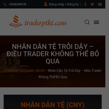
0938289078
Đăng nhập / Đăng ký
NHÂN DÂN TỆ TRỖI DẬY –
ĐIỀU TRADER KHÔNG THỂ BỎ
QUA
TRADERPTKT.COM
-
NEWS
-
Nhân Dân Tệ Trỗi Dậy – Điều Trader
Không Thể Bỏ Qua