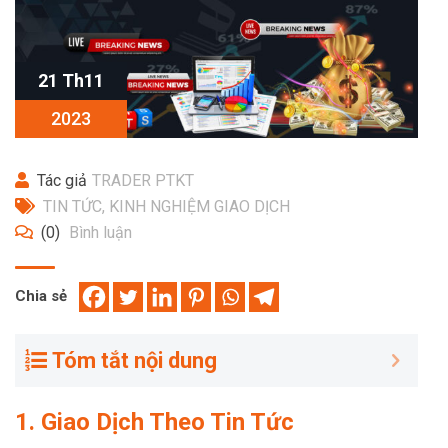
21 Th11
2023
Tác giả
TRADER PTKT
TIN TỨC
,
KINH NGHIỆM GIAO DỊCH
(0)
Bình luận
Chia sẻ
Tóm tắt nội dung
1. Giao Dịch Theo Tin Tức