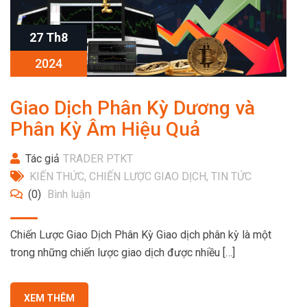
27 Th8
2024
Giao Dịch Phân Kỳ Dương và
Phân Kỳ Âm Hiệu Quả
Tác giả
TRADER PTKT
KIẾN THỨC
,
CHIẾN LƯỢC GIAO DỊCH
,
TIN TỨC
(0)
Bình luận
Chiến Lược Giao Dịch Phân Kỳ Giao dịch phân kỳ là một
trong những chiến lược giao dịch được nhiều […]
XEM THÊM