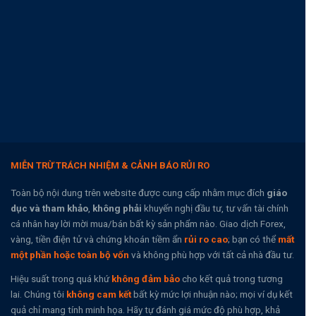
MIỄN TRỪ TRÁCH NHIỆM & CẢNH BÁO RỦI RO
Toàn bộ nội dung trên website được cung cấp nhằm mục đích
giáo
dục và tham khảo
,
không phải
khuyến nghị đầu tư, tư vấn tài chính
cá nhân hay lời mời mua/bán bất kỳ sản phẩm nào. Giao dịch Forex,
vàng, tiền điện tử và chứng khoán tiềm ẩn
rủi ro cao
; bạn có thể
mất
một phần hoặc toàn bộ vốn
và không phù hợp với tất cả nhà đầu tư.
Hiệu suất trong quá khứ
không đảm bảo
cho kết quả trong tương
lai. Chúng tôi
không cam kết
bất kỳ mức lợi nhuận nào; mọi ví dụ kết
quả chỉ mang tính minh họa. Hãy tự đánh giá mức độ phù hợp, khả