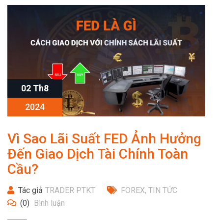
02 Th8
2024
Vì Sao Lãi Suất FED Ảnh Hưởng
Đến Giao Dịch Tài Chính Toàn
Cầu?
Tác giả
TRADER PTKT
FOREX
,
TIN TỨC
(0)
Bình luận