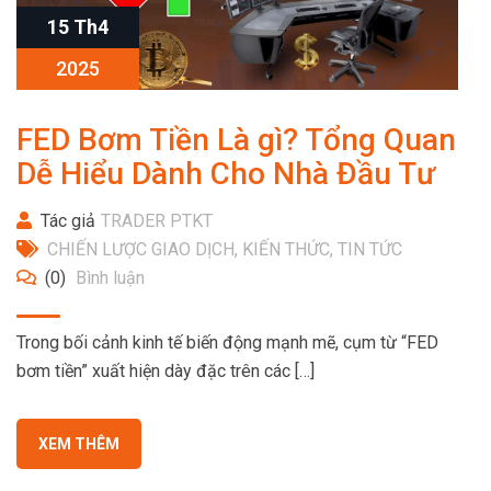
15 Th4
2025
FED Bơm Tiền Là gì? Tổng Quan
Dễ Hiểu Dành Cho Nhà Đầu Tư
Tác giả
TRADER PTKT
CHIẾN LƯỢC GIAO DỊCH
,
KIẾN THỨC
,
TIN TỨC
(0)
Bình luận
Trong bối cảnh kinh tế biến động mạnh mẽ, cụm từ “FED
bơm tiền” xuất hiện dày đặc trên các […]
XEM THÊM