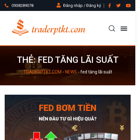
0938289078
Đăng nhập / Đăng ký
THẺ:
FED TĂNG LÃI SUẤT
TRADERPTKT.COM
-
NEWS
-
fed tăng lãi suất