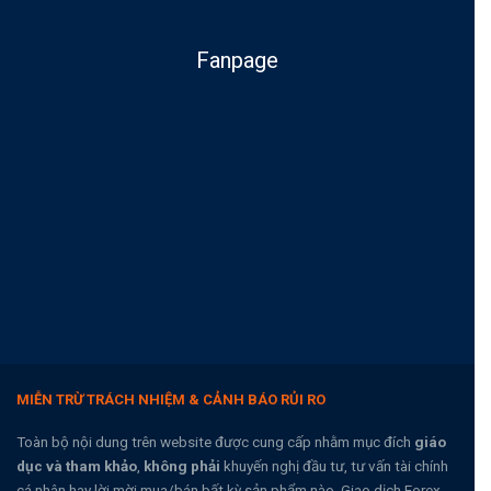
Fanpage
MIỄN TRỪ TRÁCH NHIỆM & CẢNH BÁO RỦI RO
Toàn bộ nội dung trên website được cung cấp nhằm mục đích
giáo
dục và tham khảo
,
không phải
khuyến nghị đầu tư, tư vấn tài chính
cá nhân hay lời mời mua/bán bất kỳ sản phẩm nào. Giao dịch Forex,