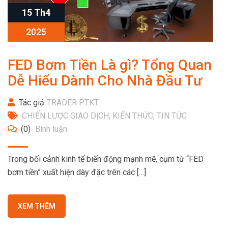
15 Th4
2025
FED Bơm Tiền Là gì? Tổng Quan
Dễ Hiểu Dành Cho Nhà Đầu Tư
Tác giả
TRADER PTKT
CHIẾN LƯỢC GIAO DỊCH
,
KIẾN THỨC
,
TIN TỨC
(0)
Bình luận
Trong bối cảnh kinh tế biến động mạnh mẽ, cụm từ “FED
bơm tiền” xuất hiện dày đặc trên các […]
XEM THÊM