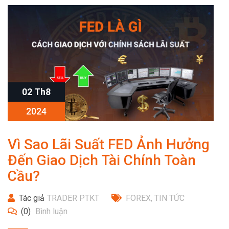
02 Th8
2024
Vì Sao Lãi Suất FED Ảnh Hưởng
Đến Giao Dịch Tài Chính Toàn
Cầu?
Tác giả
TRADER PTKT
FOREX
,
TIN TỨC
(0)
Bình luận