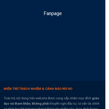
Fanpage
MIỄN TRỪ TRÁCH NHIỆM & CẢNH BÁO RỦI RO
Toàn bộ nội dung trên website được cung cấp nhằm mục đích
giáo
dục và tham khảo
,
không phải
khuyến nghị đầu tư, tư vấn tài chính
cá nhân hay lời mời mua/bán bất kỳ sản phẩm nào. Giao dịch Forex,