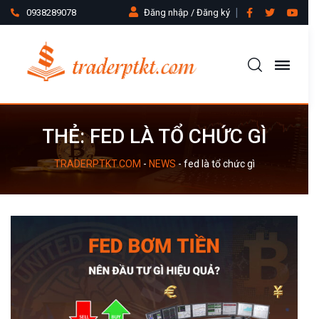
0938289078
Đăng nhập / Đăng ký
THẺ:
FED LÀ TỔ CHỨC GÌ
TRADERPTKT.COM
-
NEWS
-
fed là tổ chức gì