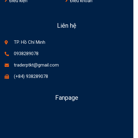
Điều kiện
Điều khoản
Liên hệ
TP. Hồ Chí Minh
0938289078
traderptkt@gmail.com
(+84) 938289078
Fanpage