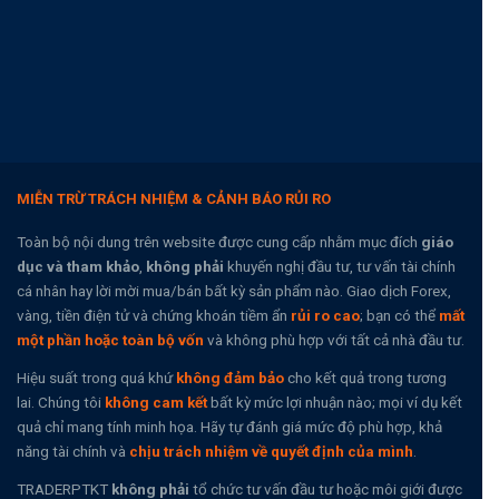
MIỄN TRỪ TRÁCH NHIỆM & CẢNH BÁO RỦI RO
Toàn bộ nội dung trên website được cung cấp nhằm mục đích
giáo
dục và tham khảo
,
không phải
khuyến nghị đầu tư, tư vấn tài chính
cá nhân hay lời mời mua/bán bất kỳ sản phẩm nào. Giao dịch Forex,
vàng, tiền điện tử và chứng khoán tiềm ẩn
rủi ro cao
; bạn có thể
mất
một phần hoặc toàn bộ vốn
và không phù hợp với tất cả nhà đầu tư.
Hiệu suất trong quá khứ
không đảm bảo
cho kết quả trong tương
lai. Chúng tôi
không cam kết
bất kỳ mức lợi nhuận nào; mọi ví dụ kết
quả chỉ mang tính minh họa. Hãy tự đánh giá mức độ phù hợp, khả
năng tài chính và
chịu trách nhiệm về quyết định của mình
.
TRADERPTKT
không phải
tổ chức tư vấn đầu tư hoặc môi giới được