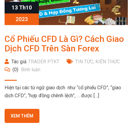
13 Th10
2023
Cổ Phiếu CFD Là Gì? Cách Giao
Dịch CFD Trên Sàn Forex
Tác giả
TRADER PTKT
TIN TỨC
,
KIẾN THỨC
(0)
Bình luận
Hiện tại các từ ngữ giao dịch như “cổ phiếu CFD”, “giao
dịch CFD”, “hợp đồng chênh lệch”, … được […]
XEM THÊM