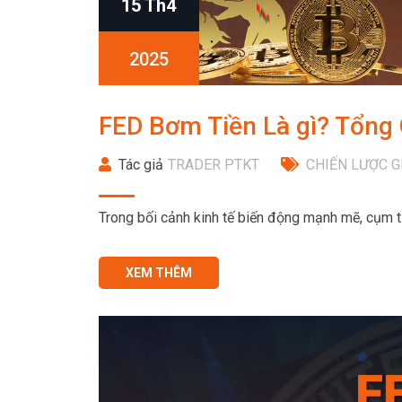
15 Th4
2025
FED Bơm Tiền Là gì? Tổng
Tác giả
TRADER PTKT
CHIẾN LƯỢC G
Trong bối cảnh kinh tế biến động mạnh mẽ, cụm từ
XEM THÊM