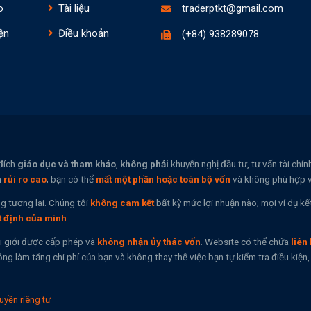
o
Tài liệu
traderptkt@gmail.com
ện
Điều khoản
(+84) 938289078
đích
giáo dục và tham khảo
,
không phải
khuyến nghị đầu tư, tư vấn tài chí
n
rủi ro cao
; bạn có thể
mất một phần hoặc toàn bộ vốn
và không phù hợp vớ
g tương lai. Chúng tôi
không cam kết
bất kỳ mức lợi nhuận nào; mọi ví dụ kế
t định của mình
.
i giới được cấp phép và
không nhận ủy thác vốn
. Website có thể chứa
liên 
ng làm tăng chi phí của bạn và không thay thế việc bạn tự kiểm tra điều kiệ
uyền riêng tư