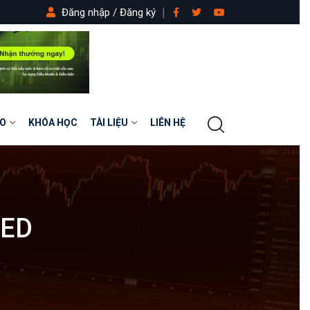
Đăng nhập / Đăng ký
O
KHÓA HỌC
TÀI LIỆU
LIÊN HỆ
FED