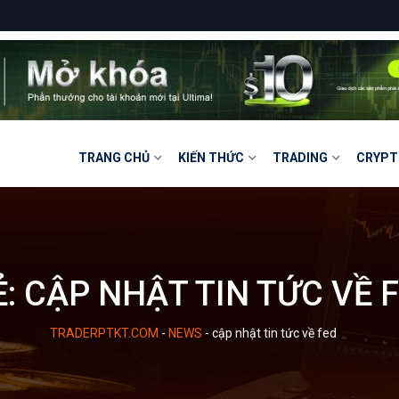
TRANG CHỦ
KIẾN THỨC
TRADING
CRYPT
Ẻ:
CẬP NHẬT TIN TỨC VỀ 
TRADERPTKT.COM
-
NEWS
-
cập nhật tin tức về fed