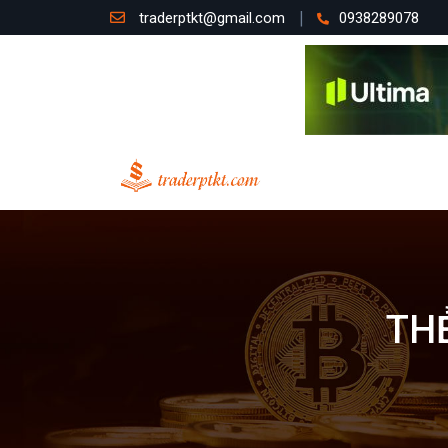
traderptkt@gmail.com
0938289078
TH