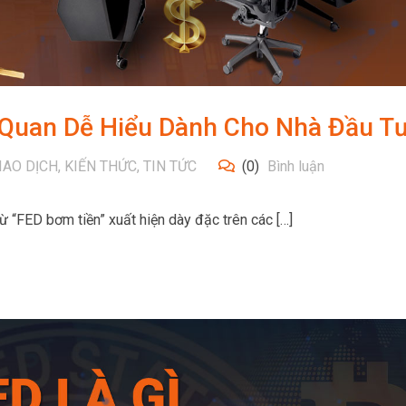
 Quan Dễ Hiểu Dành Cho Nhà Đầu T
IAO DỊCH
,
KIẾN THỨC
,
TIN TỨC
(0)
Bình luận
 “FED bơm tiền” xuất hiện dày đặc trên các […]