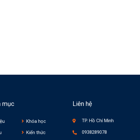
n mục
Liên hệ
TP. Hồ Chí Minh
iệu
Khóa học
0938289078
u
Kiến thức