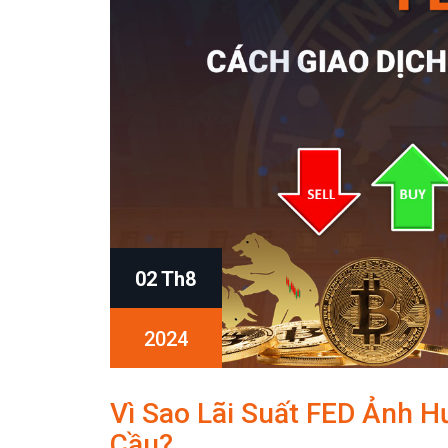
02 Th8
2024
Vì Sao Lãi Suất FED Ảnh H
Cầu?