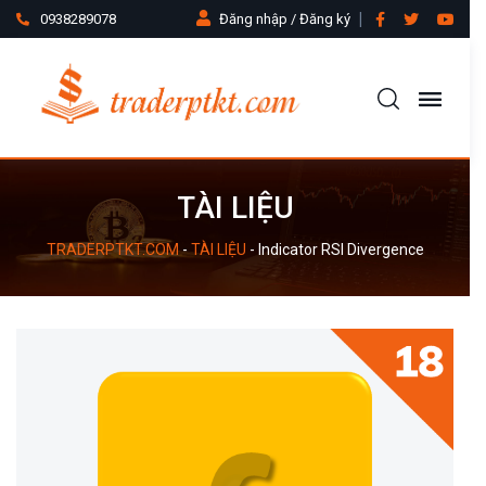
0938289078
Đăng nhập / Đăng ký
TÀI LIỆU
TRADERPTKT.COM
-
TÀI LIỆU
-
Indicator RSI Divergence