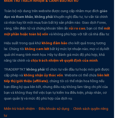
MIỄN TRỪ TRÁCH NHIỆM & CẢNH BÁO RỦI RO
Toàn bộ nội dung trên website được cung cấp nhằm mục đích
giáo
dục và tham khảo
,
không phải
khuyến nghị đầu tư, tư vấn tài chính
cá nhân hay lời mời mua/bán bất kỳ sản phẩm nào. Giao dịch Forex,
vàng, tiền điện tử và chứng khoán tiềm ẩn
rủi ro cao
; bạn có thể
mất
một phần hoặc toàn bộ vốn
và không phù hợp với tất cả nhà đầu tư.
Hiệu suất trong quá khứ
không đảm bảo
cho kết quả trong tương
lai. Chúng tôi
không cam kết
bất kỳ mức lợi nhuận nào; mọi ví dụ kết
quả chỉ mang tính minh họa. Hãy tự đánh giá mức độ phù hợp, khả
năng tài chính và
chịu trách nhiệm về quyết định của mình
.
TRADERPTKT
không phải
tổ chức tư vấn đầu tư hoặc môi giới được
cấp phép và
không nhận ủy thác vốn
. Website có thể chứa
liên kết
tiếp thị/giới thiệu (affiliate)
; chúng tôi có thể nhận hoa hồng nếu
bạn đăng ký qua liên kết, nhưng điều này không làm tăng chi phí của
bạn và không thay thế việc bạn tự kiểm tra điều kiện, pháp nhân, cơ
quan quản lý và mức độ phù hợp của dịch vụ.
Miễn trừ trách nhiệm
·
Điều khoản sử dụng
·
Chính sách quyền riêng
tư