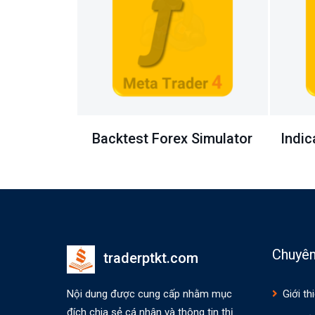
Simulator
Indicator MACD Histogram
Indic
Chuyê
traderptkt.com
Nội dung được cung cấp nhằm mục
Giới th
đích chia sẻ cá nhân và thông tin thị