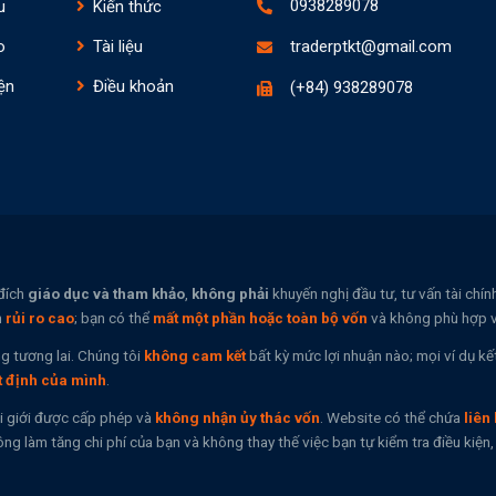
0938289078
u
Kiến thức
o
Tài liệu
traderptkt@gmail.com
ện
Điều khoản
(+84) 938289078
đích
giáo dục và tham khảo
,
không phải
khuyến nghị đầu tư, tư vấn tài chí
n
rủi ro cao
; bạn có thể
mất một phần hoặc toàn bộ vốn
và không phù hợp vớ
g tương lai. Chúng tôi
không cam kết
bất kỳ mức lợi nhuận nào; mọi ví dụ kế
t định của mình
.
i giới được cấp phép và
không nhận ủy thác vốn
. Website có thể chứa
liên 
ng làm tăng chi phí của bạn và không thay thế việc bạn tự kiểm tra điều kiệ