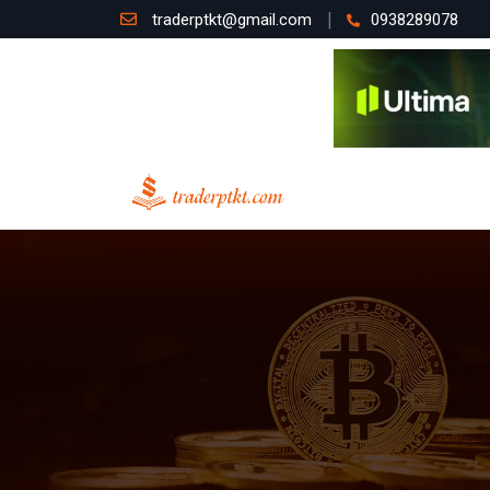
traderptkt@gmail.com
0938289078