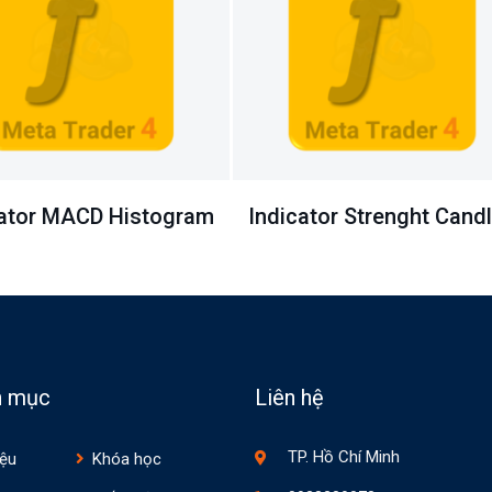
ator Strenght Candles
Indicator RSI Histogra
n mục
Liên hệ
TP. Hồ Chí Minh
iệu
Khóa học