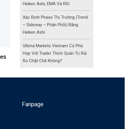
Heiken Ashi, EMA Và RSI
Xác Định Phase Thị Trường (Trend
– Sideway – Phân Phối) Bằng
Heiken Ashi
Ultima Markets Vietnam Có Phù
Hợp Với Trader Thích Quản Trị Rủi
m
Backtest Forex Simulator
Indicator M
Ro Chặt Chẽ Không?
Fanpage