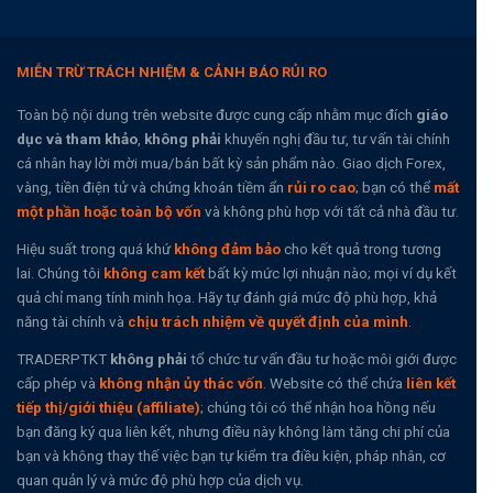
MIỄN TRỪ TRÁCH NHIỆM & CẢNH BÁO RỦI RO
Toàn bộ nội dung trên website được cung cấp nhằm mục đích
giáo
dục và tham khảo
,
không phải
khuyến nghị đầu tư, tư vấn tài chính
cá nhân hay lời mời mua/bán bất kỳ sản phẩm nào. Giao dịch Forex,
vàng, tiền điện tử và chứng khoán tiềm ẩn
rủi ro cao
; bạn có thể
mất
một phần hoặc toàn bộ vốn
và không phù hợp với tất cả nhà đầu tư.
Hiệu suất trong quá khứ
không đảm bảo
cho kết quả trong tương
lai. Chúng tôi
không cam kết
bất kỳ mức lợi nhuận nào; mọi ví dụ kết
quả chỉ mang tính minh họa. Hãy tự đánh giá mức độ phù hợp, khả
năng tài chính và
chịu trách nhiệm về quyết định của mình
.
TRADERPTKT
không phải
tổ chức tư vấn đầu tư hoặc môi giới được
cấp phép và
không nhận ủy thác vốn
. Website có thể chứa
liên kết
tiếp thị/giới thiệu (affiliate)
; chúng tôi có thể nhận hoa hồng nếu
bạn đăng ký qua liên kết, nhưng điều này không làm tăng chi phí của
bạn và không thay thế việc bạn tự kiểm tra điều kiện, pháp nhân, cơ
quan quản lý và mức độ phù hợp của dịch vụ.