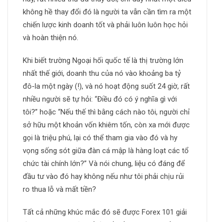
không hề thay đổi đó là người ta vẫn cần tìm ra một
chiến lược kinh doanh tốt và phải luôn luôn học hỏi
và hoàn thiện nó.
Khi biết trường Ngoại hối quốc tế là thị trường lớn
nhất thế giới, doanh thu của nó vào khoảng ba tỷ
đô-la một ngày (!), và nó hoạt động suốt 24 giờ, rất
nhiều người sẽ tự hỏi: “Điều đó có ý nghĩa gì với
tôi?” hoặc “Nếu thế thì bằng cách nào tôi, người chỉ
sở hữu một khoản vốn khiêm tốn, còn xa mới được
gọi là triệu phú, lại có thể tham gia vào đó và hy
vọng sống sót giữa đàn cá mập là hàng loạt các tổ
chức tài chính lớn?” Và nói chung, liệu có đáng để
đầu tư vào đó hay không nếu như tôi phải chịu rủi
ro thua lỗ và mất tiền?
Tất cả những khúc mắc đó sẽ được Forex 101 giải