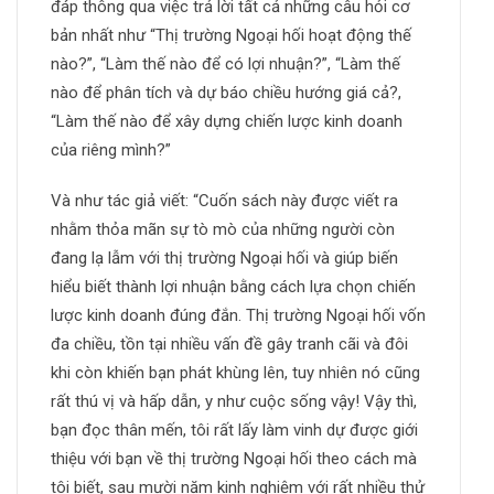
đáp thông qua việc trả lời tất cả những câu hỏi cơ
bản nhất như “Thị trường Ngoại hối hoạt động thế
nào?”, “Làm thế nào để có lợi nhuận?”, “Làm thế
nào để phân tích và dự báo chiều hướng giá cả?,
“Làm thế nào để xây dựng chiến lược kinh doanh
của riêng mình?”
Và như tác giả viết: “Cuốn sách này được viết ra
nhằm thỏa mãn sự tò mò của những người còn
đang lạ lẫm với thị trường Ngoại hối và giúp biến
hiểu biết thành lợi nhuận bằng cách lựa chọn chiến
lược kinh doanh đúng đắn. Thị trường Ngoại hối vốn
đa chiều, tồn tại nhiều vấn đề gây tranh cãi và đôi
khi còn khiến bạn phát khùng lên, tuy nhiên nó cũng
rất thú vị và hấp dẫn, y như cuộc sống vậy! Vậy thì,
bạn đọc thân mến, tôi rất lấy làm vinh dự được giới
thiệu với bạn về thị trường Ngoại hối theo cách mà
tôi biết, sau mười năm kinh nghiệm với rất nhiều thử