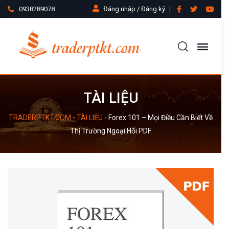
0938289078
Đăng nhập / Đăng ký
TÀI LIỆU
TRADERPTKT.COM
-
TÀI LIỆU
-
Forex 101 – Mọi Điều Cần Biết Về
Thị Trường Ngoại Hối PDF