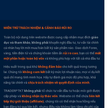
MIỄN TRỪ TRÁCH NHIỆM & CẢNH BÁO RỦI RO
Toàn bộ nội dung trên website được cung cấp nhằm mục đích
giáo
dục và tham khảo
,
không phải
khuyến nghị đầu tư, tư vấn tài chính
cá nhân hay lời mời mua/bán bất kỳ sản phẩm nào. Giao dịch Forex,
vàng, tiền điện tử và chứng khoán tiềm ẩn
rủi ro cao
; bạn có thể
mất
một phần hoặc toàn bộ vốn
và không phù hợp với tất cả nhà đầu tư.
Hiệu suất trong quá khứ
không đảm bảo
cho kết quả trong tương
lai. Chúng tôi
không cam kết
bất kỳ mức lợi nhuận nào; mọi ví dụ kết
quả chỉ mang tính minh họa. Hãy tự đánh giá mức độ phù hợp, khả
năng tài chính và
chịu trách nhiệm về quyết định của mình
.
TRADERPTKT
không phải
tổ chức tư vấn đầu tư hoặc môi giới được
cấp phép và
không nhận ủy thác vốn
. Website có thể chứa
liên kết
tiếp thị/giới thiệu (affiliate)
; chúng tôi có thể nhận hoa hồng nếu
bạn đăng ký qua liên kết, nhưng điều này không làm tăng chi phí của