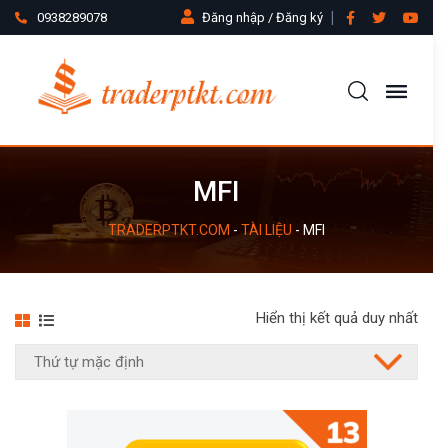
0938289078
Đăng nhập / Đăng ký
MFI
TRADERPTKT.COM
-
TÀI LIỆU
-
MFI
Hiển thị kết quả duy nhất