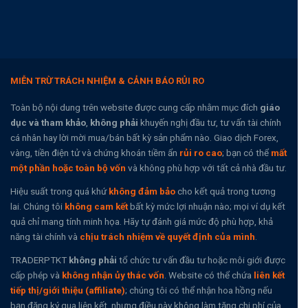
MIỄN TRỪ TRÁCH NHIỆM & CẢNH BÁO RỦI RO
Toàn bộ nội dung trên website được cung cấp nhằm mục đích
giáo
dục và tham khảo
,
không phải
khuyến nghị đầu tư, tư vấn tài chính
cá nhân hay lời mời mua/bán bất kỳ sản phẩm nào. Giao dịch Forex,
vàng, tiền điện tử và chứng khoán tiềm ẩn
rủi ro cao
; bạn có thể
mất
một phần hoặc toàn bộ vốn
và không phù hợp với tất cả nhà đầu tư.
Hiệu suất trong quá khứ
không đảm bảo
cho kết quả trong tương
lai. Chúng tôi
không cam kết
bất kỳ mức lợi nhuận nào; mọi ví dụ kết
quả chỉ mang tính minh họa. Hãy tự đánh giá mức độ phù hợp, khả
năng tài chính và
chịu trách nhiệm về quyết định của mình
.
TRADERPTKT
không phải
tổ chức tư vấn đầu tư hoặc môi giới được
cấp phép và
không nhận ủy thác vốn
. Website có thể chứa
liên kết
tiếp thị/giới thiệu (affiliate)
; chúng tôi có thể nhận hoa hồng nếu
bạn đăng ký qua liên kết, nhưng điều này không làm tăng chi phí của