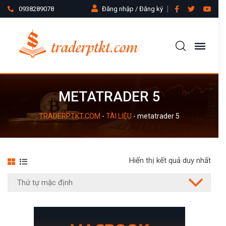
0938289078
Đăng nhập / Đăng ký
METATRADER 5
TRADERPTKT.COM
-
TÀI LIỆU
-
metatrader 5
Hiển thị kết quả duy nhất