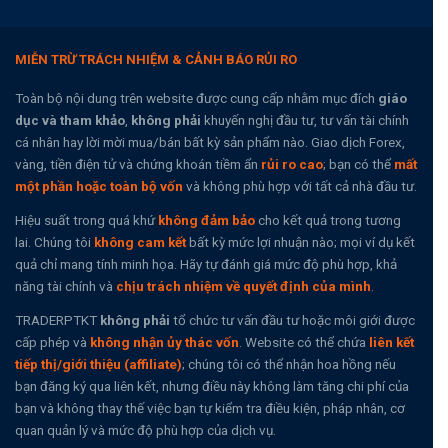
MIỄN TRỪ TRÁCH NHIỆM & CẢNH BÁO RỦI RO
Toàn bộ nội dung trên website được cung cấp nhằm mục đích
giáo
dục và tham khảo
,
không phải
khuyến nghị đầu tư, tư vấn tài chính
cá nhân hay lời mời mua/bán bất kỳ sản phẩm nào. Giao dịch Forex,
vàng, tiền điện tử và chứng khoán tiềm ẩn
rủi ro cao
; bạn có thể
mất
một phần hoặc toàn bộ vốn
và không phù hợp với tất cả nhà đầu tư.
Hiệu suất trong quá khứ
không đảm bảo
cho kết quả trong tương
lai. Chúng tôi
không cam kết
bất kỳ mức lợi nhuận nào; mọi ví dụ kết
quả chỉ mang tính minh họa. Hãy tự đánh giá mức độ phù hợp, khả
năng tài chính và
chịu trách nhiệm về quyết định của mình
.
TRADERPTKT
không phải
tổ chức tư vấn đầu tư hoặc môi giới được
cấp phép và
không nhận ủy thác vốn
. Website có thể chứa
liên kết
tiếp thị/giới thiệu (affiliate)
; chúng tôi có thể nhận hoa hồng nếu
bạn đăng ký qua liên kết, nhưng điều này không làm tăng chi phí của
bạn và không thay thế việc bạn tự kiểm tra điều kiện, pháp nhân, cơ
quan quản lý và mức độ phù hợp của dịch vụ.