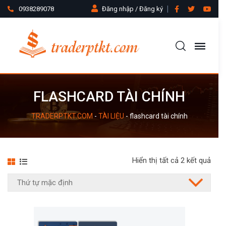
0938289078
Đăng nhập / Đăng ký
FLASHCARD TÀI CHÍNH
TRADERPTKT.COM
-
TÀI LIỆU
-
flashcard tài chính
Hiển thị tất cả 2 kết quả