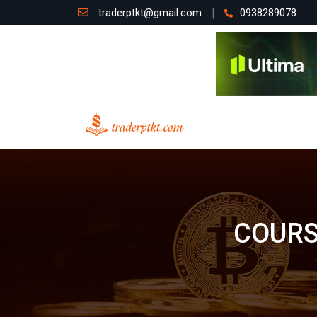
traderptkt@gmail.com
0938289078
COURS