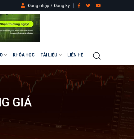
Đăng nhập / Đăng ký
O
KHÓA HỌC
TÀI LIỆU
LIÊN HỆ
G GIÁ