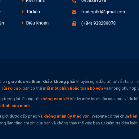
0938289078
u
Kiến thức
o
Tài liệu
traderptkt@gmail.com
ện
Điều khoản
(+84) 938289078
đích
giáo dục và tham khảo
,
không phải
khuyến nghị đầu tư, tư vấn tài chí
n
rủi ro cao
; bạn có thể
mất một phần hoặc toàn bộ vốn
và không phù hợp vớ
g tương lai. Chúng tôi
không cam kết
bất kỳ mức lợi nhuận nào; mọi ví dụ kế
t định của mình
.
i giới được cấp phép và
không nhận ủy thác vốn
. Website có thể chứa
liên 
ng làm tăng chi phí của bạn và không thay thế việc bạn tự kiểm tra điều kiệ