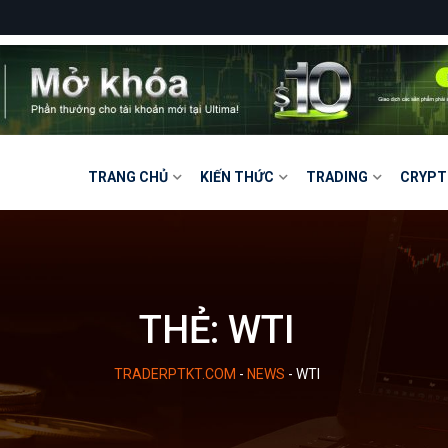
TRANG CHỦ
KIẾN THỨC
TRADING
CRYPT
THẺ:
WTI
TRADERPTKT.COM
-
NEWS
-
WTI