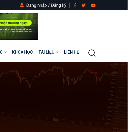
Đăng nhập / Đăng ký
O
KHÓA HỌC
TÀI LIỆU
LIÊN HỆ