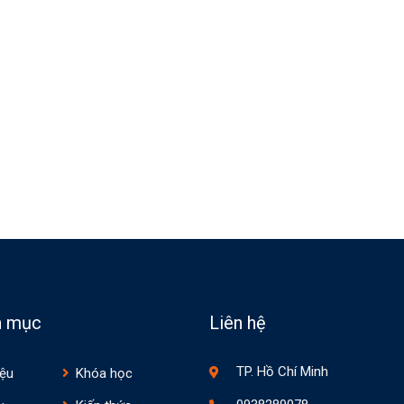
n mục
Liên hệ
TP. Hồ Chí Minh
iệu
Khóa học