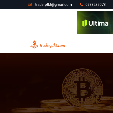
traderptkt@gmail.com
0938289078