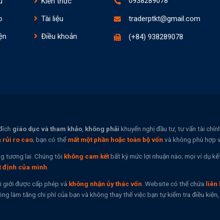
0938289078
u
Kiến thức
o
Tài liệu
traderptkt@gmail.com
ện
Điều khoản
(+84) 938289078
đích
giáo dục và tham khảo
,
không phải
khuyến nghị đầu tư, tư vấn tài chí
n
rủi ro cao
; bạn có thể
mất một phần hoặc toàn bộ vốn
và không phù hợp vớ
g tương lai. Chúng tôi
không cam kết
bất kỳ mức lợi nhuận nào; mọi ví dụ kế
t định của mình
.
i giới được cấp phép và
không nhận ủy thác vốn
. Website có thể chứa
liên 
ng làm tăng chi phí của bạn và không thay thế việc bạn tự kiểm tra điều kiệ