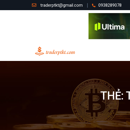
traderptkt@gmail.com
0938289078
THẺ: