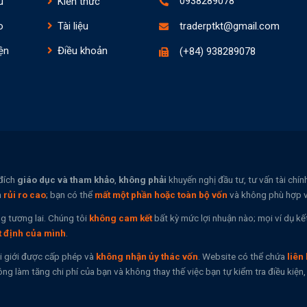
0938289078
u
Kiến thức
o
Tài liệu
traderptkt@gmail.com
ện
Điều khoản
(+84) 938289078
đích
giáo dục và tham khảo
,
không phải
khuyến nghị đầu tư, tư vấn tài chí
n
rủi ro cao
; bạn có thể
mất một phần hoặc toàn bộ vốn
và không phù hợp vớ
g tương lai. Chúng tôi
không cam kết
bất kỳ mức lợi nhuận nào; mọi ví dụ kế
t định của mình
.
i giới được cấp phép và
không nhận ủy thác vốn
. Website có thể chứa
liên 
ng làm tăng chi phí của bạn và không thay thế việc bạn tự kiểm tra điều kiệ