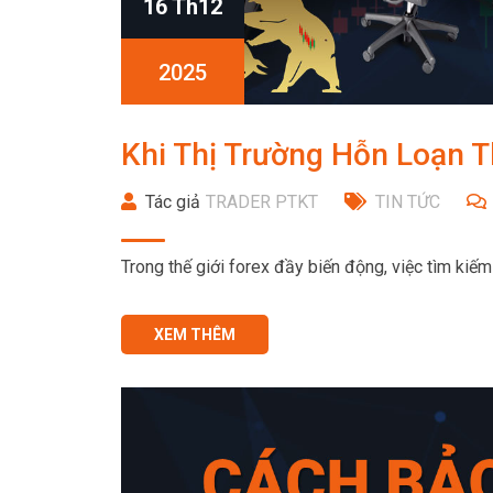
16 Th12
2025
Khi Thị Trường Hỗn Loạn T
Tác giả
TRADER PTKT
TIN TỨC
Trong thế giới forex đầy biến động, việc tìm kiế
XEM THÊM