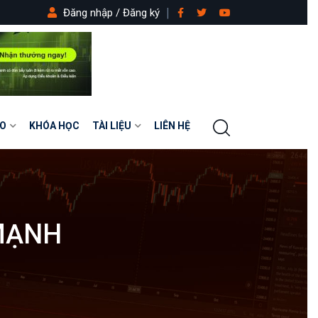
Đăng nhập / Đăng ký
O
KHÓA HỌC
TÀI LIỆU
LIÊN HỆ
MẠNH