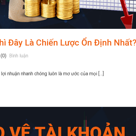
hì Đây Là Chiến Lược Ổn Định Nhất
(0)
Bình luận
m lợi nhuận nhanh chóng luôn là mơ ước của mọi […]