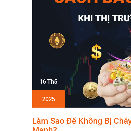
16 Th5
2025
Làm Sao Để Không Bị Cháy
Mạnh?