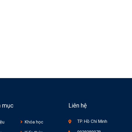
n mục
Liên hệ
TP. Hồ Chí Minh
iệu
Khóa học