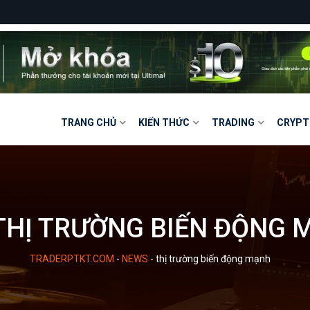
TRANG CHỦ
KIẾN THỨC
TRADING
CRYPT
THỊ TRƯỜNG BIẾN ĐỘNG 
TRADERPTKT.COM
-
NEWS
-
thị trường biến động mạnh