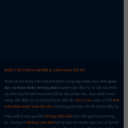
MIỄN TRỪ TRÁCH NHIỆM & CẢNH BÁO RỦI RO
Toàn bộ nội dung trên website được cung cấp nhằm mục đích
giáo
dục và tham khảo
,
không phải
khuyến nghị đầu tư, tư vấn tài chính
cá nhân hay lời mời mua/bán bất kỳ sản phẩm nào. Giao dịch Forex,
vàng, tiền điện tử và chứng khoán tiềm ẩn
rủi ro cao
; bạn có thể
mất
một phần hoặc toàn bộ vốn
và không phù hợp với tất cả nhà đầu tư.
Hiệu suất trong quá khứ
không đảm bảo
cho kết quả trong tương
lai. Chúng tôi
không cam kết
bất kỳ mức lợi nhuận nào; mọi ví dụ kết