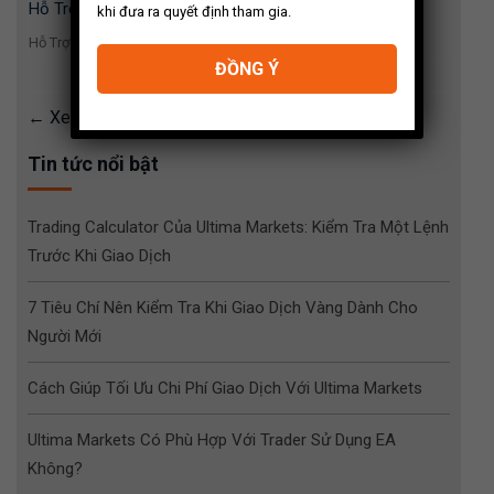
Hỗ Trợ Kháng Cự
khi đưa ra quyết định tham gia.
Hỗ Trợ Kháng Cự...
ĐỒNG Ý
Xem thêm khóa học
Tin tức nổi bật
Trading Calculator Của Ultima Markets: Kiểm Tra Một Lệnh
Trước Khi Giao Dịch
7 Tiêu Chí Nên Kiểm Tra Khi Giao Dịch Vàng Dành Cho
Người Mới
Cách Giúp Tối Ưu Chi Phí Giao Dịch Với Ultima Markets
Ultima Markets Có Phù Hợp Với Trader Sử Dụng EA
Không?