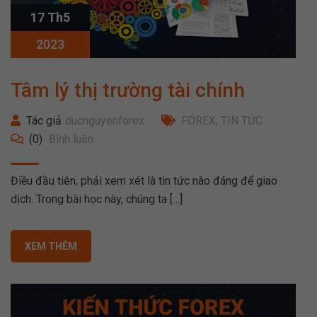
17 Th5
2023
Tâm lý thị trường tài chính
Tác giả
ducnguyenforex
FOREX
,
TIN TỨC
(0)
Bình luận
Điều đầu tiên, phải xem xét là tin tức nào đáng để giao
dịch. Trong bài học này, chúng ta […]
XEM THÊM