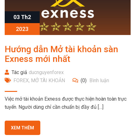
03 Th2
2023
Hướng dẫn Mở tài khoản sàn
Exness mới nhất
Tác giả
ducnguyenforex
FOREX
,
MỞ TÀI KHOẢN
(0)
Bình luận
Việc mở tài khoản Exness được thực hiện hoàn toàn trực
tuyến. Người dùng chỉ cần chuẩn bị đầy đủ […]
XEM THÊM