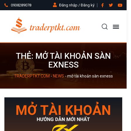
0938289078
Đăng nhập / Đăng ký
THẺ:
MỞ TÀI KHOẢN SÀN
EXNESS
TRADERPTKT.COM
-
NEWS
-
mở tài khoản sàn exness