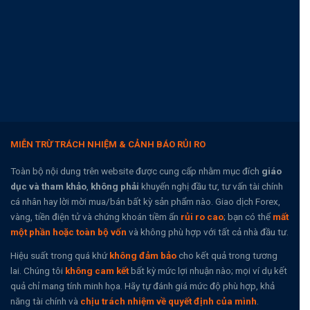
MIỄN TRỪ TRÁCH NHIỆM & CẢNH BÁO RỦI RO
Toàn bộ nội dung trên website được cung cấp nhằm mục đích
giáo
dục và tham khảo
,
không phải
khuyến nghị đầu tư, tư vấn tài chính
cá nhân hay lời mời mua/bán bất kỳ sản phẩm nào. Giao dịch Forex,
vàng, tiền điện tử và chứng khoán tiềm ẩn
rủi ro cao
; bạn có thể
mất
một phần hoặc toàn bộ vốn
và không phù hợp với tất cả nhà đầu tư.
Hiệu suất trong quá khứ
không đảm bảo
cho kết quả trong tương
lai. Chúng tôi
không cam kết
bất kỳ mức lợi nhuận nào; mọi ví dụ kết
quả chỉ mang tính minh họa. Hãy tự đánh giá mức độ phù hợp, khả
năng tài chính và
chịu trách nhiệm về quyết định của mình
.