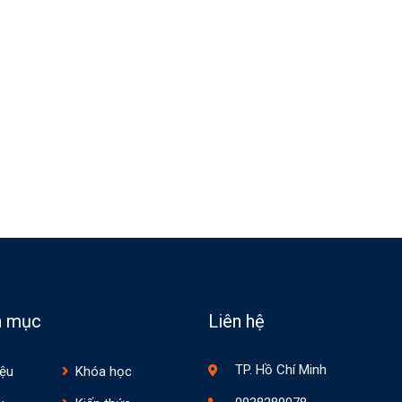
n mục
Liên hệ
TP. Hồ Chí Minh
iệu
Khóa học