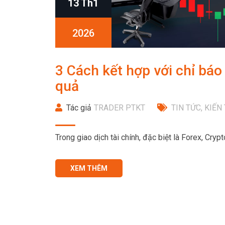
13 Th1
2026
3 Cách kết hợp với chỉ báo
quả
Tác giả
TRADER PTKT
TIN TỨC
,
KIẾN
Trong giao dịch tài chính, đặc biệt là Forex, Cryp
XEM THÊM