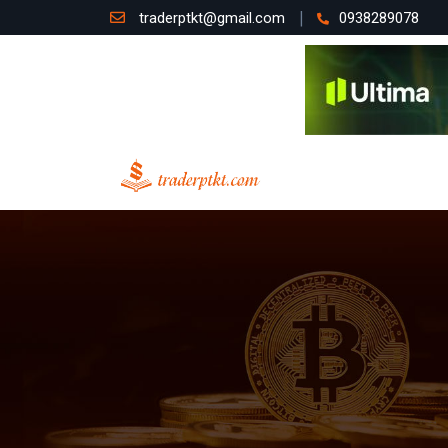
traderptkt@gmail.com
0938289078