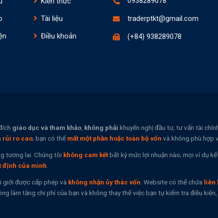
0938289078
u
Kiến thức
o
Tài liệu
traderptkt@gmail.com
ện
Điều khoản
(+84) 938289078
đích
giáo dục và tham khảo
,
không phải
khuyến nghị đầu tư, tư vấn tài chí
n
rủi ro cao
; bạn có thể
mất một phần hoặc toàn bộ vốn
và không phù hợp vớ
g tương lai. Chúng tôi
không cam kết
bất kỳ mức lợi nhuận nào; mọi ví dụ kế
t định của mình
.
i giới được cấp phép và
không nhận ủy thác vốn
. Website có thể chứa
liên 
ng làm tăng chi phí của bạn và không thay thế việc bạn tự kiểm tra điều kiệ