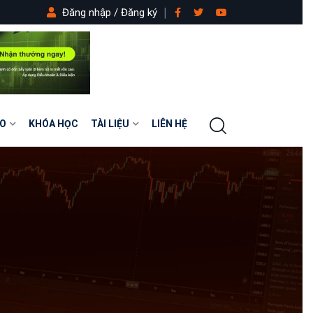
Đăng nhập / Đăng ký
O
KHÓA HỌC
TÀI LIỆU
LIÊN HỆ