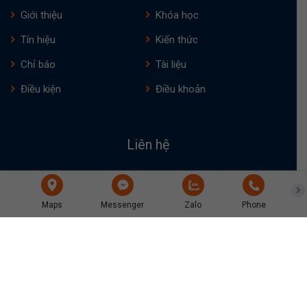
Giới thiệu
Khóa học
Tín hiệu
Kiến thức
Chỉ báo
Tài liệu
Điều kiện
Điều khoản
Liên hệ
TP. Hồ Chí Minh
Maps
Messenger
Zalo
Phone
0938289078
traderptkt@gmail.com
(+84) 938289078
Fanpage