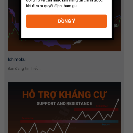
độ rủi ro và cân nhắc khả năng tài chính trước
khi đưa ra quyết định tham gia.
ĐỒNG Ý
Ichimoku
Bạn đang tìm hiểu...