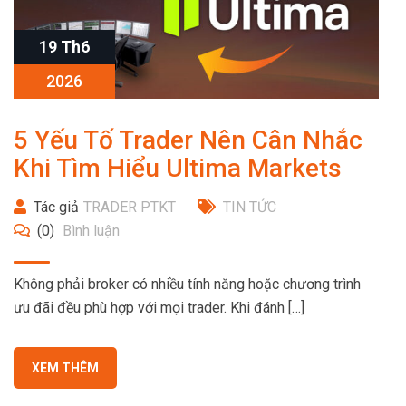
19 Th6
2026
5 Yếu Tố Trader Nên Cân Nhắc
Khi Tìm Hiểu Ultima Markets
Tác giả
TRADER PTKT
TIN TỨC
(0)
Bình luận
Không phải broker có nhiều tính năng hoặc chương trình
ưu đãi đều phù hợp với mọi trader. Khi đánh […]
XEM THÊM