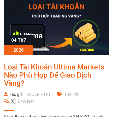
04 Th7
2026
Loại Tài Khoản Ultima Markets
Nào Phù Hợp Để Giao Dịch
Vàng?
Tác giả
TRADER PTKT
TIN TỨC
(0)
Bình luận
Vàng, thường được giao dịch dưới mã XAU/USD, là một