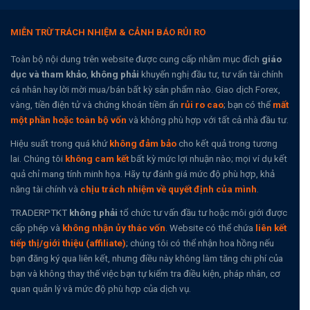
MIỄN TRỪ TRÁCH NHIỆM & CẢNH BÁO RỦI RO
Toàn bộ nội dung trên website được cung cấp nhằm mục đích
giáo
dục và tham khảo
,
không phải
khuyến nghị đầu tư, tư vấn tài chính
cá nhân hay lời mời mua/bán bất kỳ sản phẩm nào. Giao dịch Forex,
vàng, tiền điện tử và chứng khoán tiềm ẩn
rủi ro cao
; bạn có thể
mất
một phần hoặc toàn bộ vốn
và không phù hợp với tất cả nhà đầu tư.
Hiệu suất trong quá khứ
không đảm bảo
cho kết quả trong tương
lai. Chúng tôi
không cam kết
bất kỳ mức lợi nhuận nào; mọi ví dụ kết
quả chỉ mang tính minh họa. Hãy tự đánh giá mức độ phù hợp, khả
năng tài chính và
chịu trách nhiệm về quyết định của mình
.
TRADERPTKT
không phải
tổ chức tư vấn đầu tư hoặc môi giới được
cấp phép và
không nhận ủy thác vốn
. Website có thể chứa
liên kết
tiếp thị/giới thiệu (affiliate)
; chúng tôi có thể nhận hoa hồng nếu
bạn đăng ký qua liên kết, nhưng điều này không làm tăng chi phí của
bạn và không thay thế việc bạn tự kiểm tra điều kiện, pháp nhân, cơ
quan quản lý và mức độ phù hợp của dịch vụ.