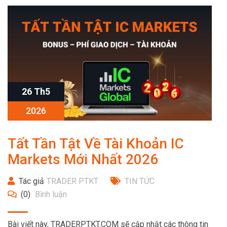
26 Th5
2026
Tất Tần Tật Về Tài Khoản IC
Markets Mới Nhất 2026
Tác giả
TRADER PTKT
TIN TỨC
(0)
Bình luận
Bài viết này, TRADERPTKT.COM sẽ cập nhật các thông tin