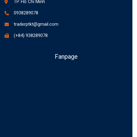
TP. Hồ Chí Minh
0938289078
traderptkt@gmail.com
(+84) 938289078
Fanpage